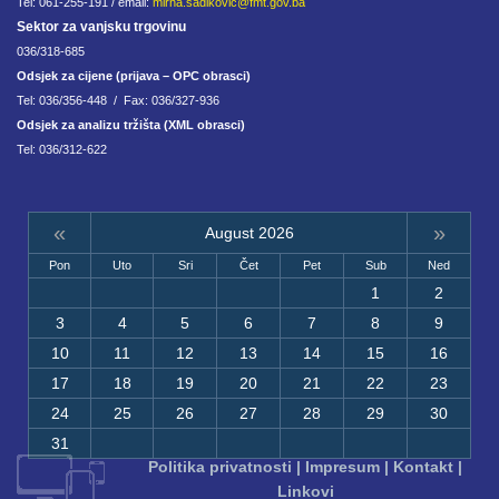
Tel: 061-255-191 / email:
mirna.sadikovic@fmt.gov.ba
Sektor za vanjsku trgovinu
036/318-685
Odsjek za cijene (prijava – OPC obrasci)
Tel: 036/356-448 / Fax: 036/327-936
Odsjek za analizu tržišta (XML obrasci)
Tel: 036/312-622
«
»
August 2026
Pon
Uto
Sri
Čet
Pet
Sub
Ned
1
2
3
4
5
6
7
8
9
10
11
12
13
14
15
16
17
18
19
20
21
22
23
24
25
26
27
28
29
30
31
Politika privatnosti
|
Impresum
|
Kontakt
|
Linkovi