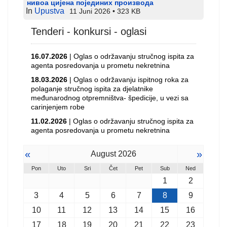
нивоа цијена појединих производа
In
Upustva
11 Juni 2026
323 KB
Tenderi - konkursi - oglasi
16.07.2026
| Oglas o održavanju stručnog ispita za
agenta posredovanja u prometu nekretnina
18.03.2026
| Oglas o održavanju ispitnog roka za
polaganje stručnog ispita za djelatnike
međunarodnog otpremništva- špedicije, u vezi sa
carinjenjem robe
11.02.2026
| Oglas o održavanju stručnog ispita za
agenta posredovanja u prometu nekretnina
«
»
August 2026
Pon
Uto
Sri
Čet
Pet
Sub
Ned
1
2
3
4
5
6
7
8
9
10
11
12
13
14
15
16
17
18
19
20
21
22
23