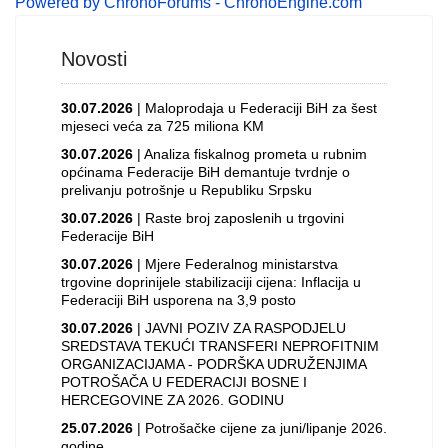
Powered by ChronoForums - ChronoEngine.com
Novosti
30.07.2026
| Maloprodaja u Federaciji BiH za šest
mjeseci veća za 725 miliona KM
30.07.2026
| Analiza fiskalnog prometa u rubnim
općinama Federacije BiH demantuje tvrdnje o
prelivanju potrošnje u Republiku Srpsku
30.07.2026
| Raste broj zaposlenih u trgovini
Federacije BiH
30.07.2026
| Mjere Federalnog ministarstva
trgovine doprinijele stabilizaciji cijena: Inflacija u
Federaciji BiH usporena na 3,9 posto
30.07.2026
| JAVNI POZIV ZA RASPODJELU
SREDSTAVA TEKUĆI TRANSFERI NEPROFITNIM
ORGANIZACIJAMA - PODRŠKA UDRUŽENJIMA
POTROŠAČA U FEDERACIJI BOSNE I
HERCEGOVINE ZA 2026. GODINU
25.07.2026
| Potrošačke cijene za juni/lipanje 2026.
godine