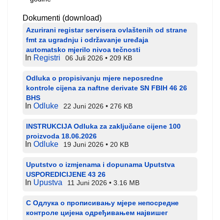
Dokumenti (download)
Azurirani registar servisera ovlaštenih od strane
fmt za ugradnju i održavanje uređaja
automatsko mjerilo nivoa tečnosti
In
Registri
06 Juli 2026
209 KB
Odluka o propisivanju mjere neposredne
kontrole cijena za naftne derivate SN FBIH 46 26
BHS
In
Odluke
22 Juni 2026
276 KB
INSTRUKCIJA Odluka za zaključane cijene 100
proizvoda 18.06.2026
In
Odluke
19 Juni 2026
20 KB
Uputstvo o izmjenama i dopunama Uputstva
USPOREDICIJENE 43 26
In
Upustva
11 Juni 2026
3.16 MB
С Одлука о прописивању мјере непосредне
контроле цијена одређивањем највишег