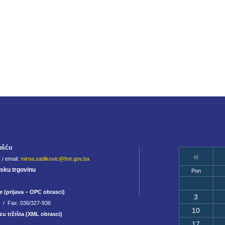
ošću
«
 / email:
mirna.sadikovic@fmt.gov.ba
jsku trgovinu
Pon
e (prijava – OPC obrasci)
3
8 / Fax: 036/327-936
10
zu tržišta (XML obrasci)
17