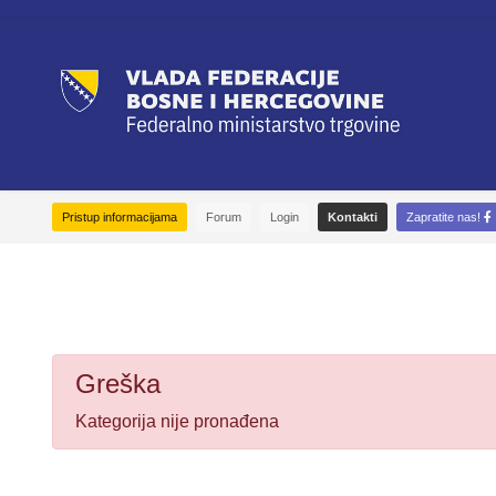
Pristup informacijama
Forum
Login
Kontakti
Zapratite nas!
Greška
Kategorija nije pronađena