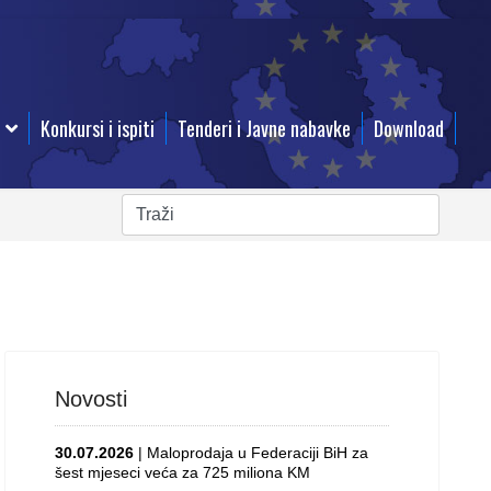
Konkursi i ispiti
Tenderi i Javne nabavke
Download
Novosti
30.07.2026
| Maloprodaja u Federaciji BiH za
šest mjeseci veća za 725 miliona KM