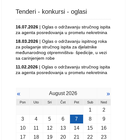
Tenderi - konkursi - oglasi
16.07.2026
| Oglas o održavanju stručnog ispita
za agenta posredovanja u prometu nekretnina
18.03.2026
| Oglas o održavanju ispitnog roka
za polaganje stručnog ispita za djelatnike
međunarodnog otpremništva- špedicije, u vezi
sa carinjenjem robe
11.02.2026
| Oglas o održavanju stručnog ispita
za agenta posredovanja u prometu nekretnina
«
»
August 2026
Pon
Uto
Sri
Čet
Pet
Sub
Ned
1
2
3
4
5
6
7
8
9
10
11
12
13
14
15
16
17
18
19
20
21
22
23