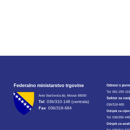
Federalno ministarstvo trgovine
Odnosi s javn
Tel: 061-255-191
Ante Starčevića bb, Mostar 88000
Sektor za van
Tel
: 036/310-148 (centrala)
036/318-685
Fax
: 036/318-684
Odsjek za cijen
Tel: 036/356-44
Odsjek za anali