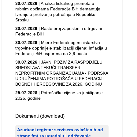
30.07.2026
| Analiza fiskalnog prometa u
rubnim općinama Federacije BiH demantuje
tvrdnje o prelivanju potrošnje u Republiku
Srpsku
30.07.2026
| Raste broj zaposlenih u trgovini
Federacije BiH
30.07.2026
| Mjere Federalnog ministarstva
trgovine doprinijele stabilizaciji cijena: Inflacija u
Federaciji BiH usporena na 3,9 posto
30.07.2026
| JAVNI POZIV ZA RASPODJELU
SREDSTAVA TEKUĆI TRANSFERI
NEPROFITNIM ORGANIZACIJAMA - PODRŠKA
UDRUŽENJIMA POTROŠAČA U FEDERACIJI
BOSNE I HERCEGOVINE ZA 2026. GODINU
25.07.2026
| Potrošačke cijene za juni/lipanje
2026. godine
Dokumenti (download)
Azurirani registar servisera ovlaštenih od
strane fmt za ugradnju i održavanje