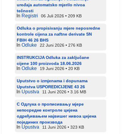
uređaja automatsko mjerilo nivoa
tečnosti
In
Registri
06 Juli 2026
209 KB
Odluka o propisivanju mjere neposredne
kontrole cijena za naftne derivate SN
FBIH 46 26 BHS
In
Odluke
22 Juni 2026
276 KB
INSTRUKCIJA Odluka za zaključane
cijene 100 proizvoda 18.06.2026
In
Odluke
19 Juni 2026
20 KB
Uputstvo o izmjenama i dopunama
Uputstva USPOREDICIJENE 43 26
In
Upustva
11 Juni 2026
3.16 MB
С Одлука о прописивању мјере
непосредне контроле цијена
одређивањем највишег нивоа цијена
појединих производа
In
Upustva
11 Juni 2026
323 KB