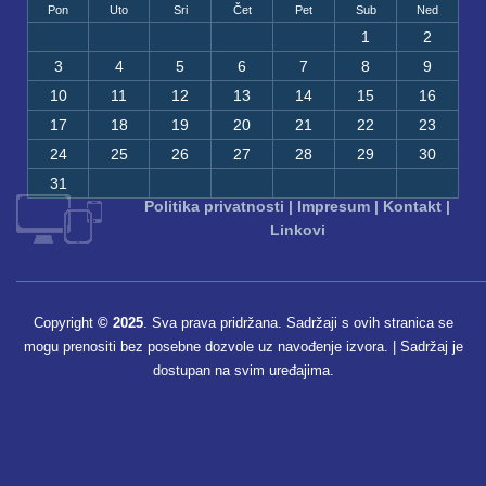
Pon
Uto
Sri
Čet
Pet
Sub
Ned
1
2
3
4
5
6
7
8
9
10
11
12
13
14
15
16
17
18
19
20
21
22
23
24
25
26
27
28
29
30
31
Politika privatnosti
|
Impresum
|
Kontakt
|
Linkovi
Copyright
© 2025
. Sva prava pridržana. Sadržaji s ovih stranica se
mogu prenositi bez posebne dozvole uz navođenje izvora. | Sadržaj je
dostupan na svim uređajima.