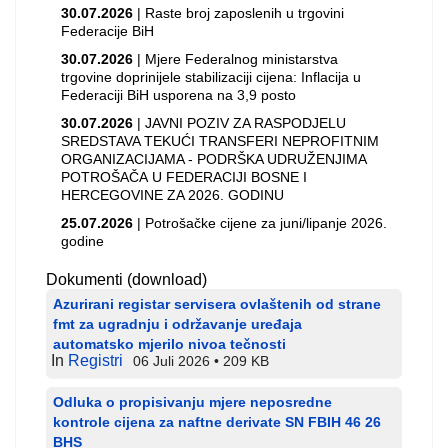
30.07.2026
| Raste broj zaposlenih u trgovini
Federacije BiH
30.07.2026
| Mjere Federalnog ministarstva
trgovine doprinijele stabilizaciji cijena: Inflacija u
Federaciji BiH usporena na 3,9 posto
30.07.2026
| JAVNI POZIV ZA RASPODJELU
SREDSTAVA TEKUĆI TRANSFERI NEPROFITNIM
ORGANIZACIJAMA - PODRŠKA UDRUŽENJIMA
POTROŠAČA U FEDERACIJI BOSNE I
HERCEGOVINE ZA 2026. GODINU
25.07.2026
| Potrošačke cijene za juni/lipanje 2026.
godine
Dokumenti (download)
Azurirani registar servisera ovlaštenih od strane
fmt za ugradnju i održavanje uređaja
automatsko mjerilo nivoa tečnosti
In
Registri
06 Juli 2026
209 KB
Odluka o propisivanju mjere neposredne
kontrole cijena za naftne derivate SN FBIH 46 26
BHS