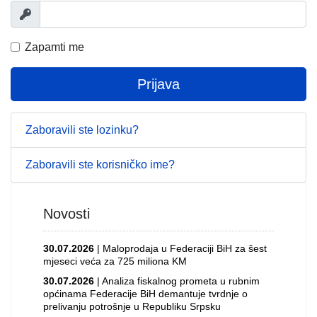
Prikaži
Zapamti me
Prijava
Zaboravili ste lozinku?
Zaboravili ste korisničko ime?
Novosti
30.07.2026
| Maloprodaja u Federaciji BiH za šest
mjeseci veća za 725 miliona KM
30.07.2026
| Analiza fiskalnog prometa u rubnim
općinama Federacije BiH demantuje tvrdnje o
prelivanju potrošnje u Republiku Srpsku