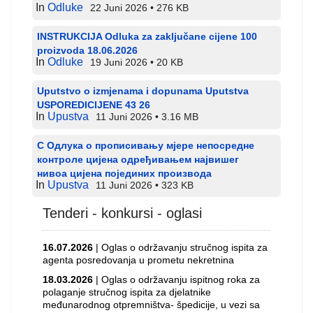
In
Odluke
22 Juni 2026
276 KB
INSTRUKCIJA Odluka za zaključane cijene 100
proizvoda 18.06.2026
In
Odluke
19 Juni 2026
20 KB
Uputstvo o izmjenama i dopunama Uputstva
USPOREDICIJENE 43 26
In
Upustva
11 Juni 2026
3.16 MB
С Одлука о прописивању мјере непосредне
контроле цијена одређивањем највишег
нивоа цијена појединих производа
In
Upustva
11 Juni 2026
323 KB
Tenderi - konkursi - oglasi
16.07.2026
| Oglas o održavanju stručnog ispita za
agenta posredovanja u prometu nekretnina
18.03.2026
| Oglas o održavanju ispitnog roka za
polaganje stručnog ispita za djelatnike
međunarodnog otpremništva- špedicije, u vezi sa