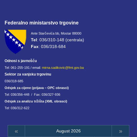
Federalno ministarstvo trgovine
Ante Starčevića bb, Mostar 88000
Tel
: 036/310-148 (centrala)
Fax
: 036/318-684
Odnosi s javnošću
Tel: 061-255-191 / email:
mirna.sadikovic@fmt.gov.ba
Sektor za vanjsku trgovinu
036/318-685
Odsjek za cijene (prijava – OPC obrasci)
Tel: 036/356-448 / Fax: 036/327-936
Odsjek za analizu tržišta (XML obrasci)
Tel: 036/312-622
«
»
August 2026