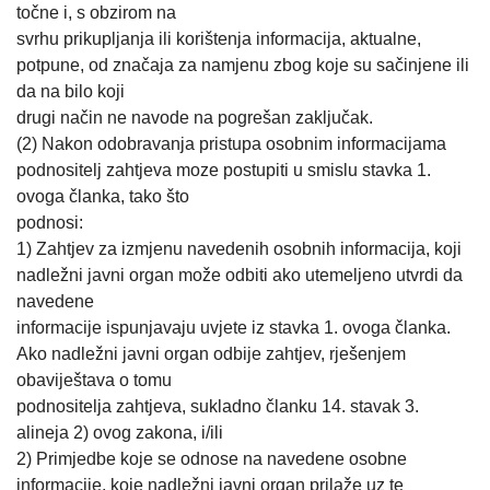
točne i, s obzirom na
svrhu prikupljanja ili korištenja informacija, aktualne,
potpune, od značaja za namjenu zbog koje su sačinjene ili
da na bilo koji
drugi način ne navode na pogrešan zaključak.
(2) Nakon odobravanja pristupa osobnim informacijama
podnositelj zahtjeva moze postupiti u smislu stavka 1.
ovoga članka, tako što
podnosi:
1) Zahtjev za izmjenu navedenih osobnih informacija, koji
nadležni javni organ može odbiti ako utemeljeno utvrdi da
navedene
informacije ispunjavaju uvjete iz stavka 1. ovoga članka.
Ako nadležni javni organ odbije zahtjev, rješenjem
obaviještava o tomu
podnositelja zahtjeva, sukladno članku 14. stavak 3.
alineja 2) ovog zakona, i/ili
2) Primjedbe koje se odnose na navedene osobne
informacije, koje nadležni javni organ prilaže uz te