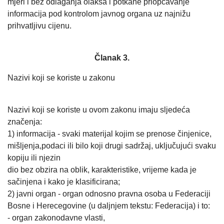
mjeri i bez odlaganja olakša i potkane priopćavanje
informacija pod kontrolom javnog organa uz najnižu
prihvatljivu cijenu.
Članak 3.
Nazivi koji se koriste u zakonu
Nazivi koji se koriste u ovom zakonu imaju sljedeća
značenja:
1) informacija - svaki materijal kojim se prenose činjenice,
mišljenja,podaci ili bilo koji drugi sadržaj, uključujući svaku
kopiju ili njezin
dio bez obzira na oblik, karakteristike, vrijeme kada je
sačinjena i kako je klasificirana;
2) javni organ - organ odnosno pravna osoba u Federaciji
Bosne i Herecegovine (u daljnjem tekstu: Federacija) i to:
- organ zakonodavne vlasti,