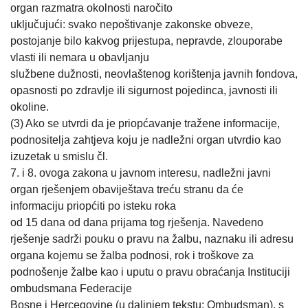
organ razmatra okolnosti naročito
uključujući: svako nepoštivanje zakonske obveze,
postojanje bilo kakvog prijestupa, nepravde, zlouporabe
vlasti ili nemara u obavljanju
službene dužnosti, neovlaštenog korištenja javnih fondova,
opasnosti po zdravlje ili sigurnost pojedinca, javnosti ili
okoline.
(3) Ako se utvrdi da je priopćavanje tražene informacije,
podnositelja zahtjeva koju je nadležni organ utvrdio kao
izuzetak u smislu čl.
7. i 8. ovoga zakona u javnom interesu, nadležni javni
organ rješenjem obaviještava treću stranu da će
informaciju priopćiti po isteku roka
od 15 dana od dana prijama tog rješenja. Navedeno
rješenje sadrži pouku o pravu na žalbu, naznaku ili adresu
organa kojemu se žalba podnosi, rok i troškove za
podnošenje žalbe kao i uputu o pravu obraćanja Instituciji
ombudsmana Federacije
Bosne i Hercegovine (u daljnjem tekstu: Ombudsman), s