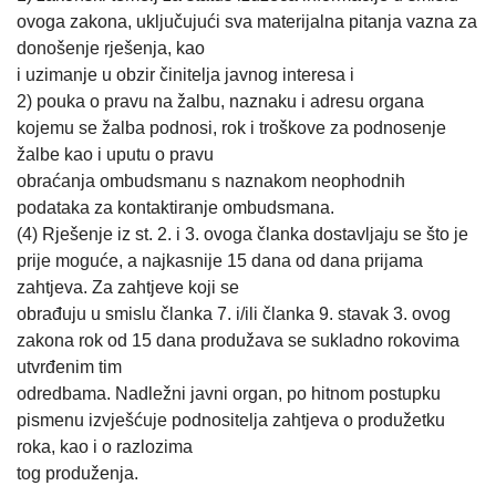
ovoga zakona, uključujući sva materijalna pitanja vazna za
donošenje rješenja, kao
i uzimanje u obzir činitelja javnog interesa i
2) pouka o pravu na žalbu, naznaku i adresu organa
kojemu se žalba podnosi, rok i troškove za podnosenje
žalbe kao i uputu o pravu
obraćanja ombudsmanu s naznakom neophodnih
podataka za kontaktiranje ombudsmana.
(4) Rješenje iz st. 2. i 3. ovoga članka dostavljaju se što je
prije moguće, a najkasnije 15 dana od dana prijama
zahtjeva. Za zahtjeve koji se
obrađuju u smislu članka 7. i/ili članka 9. stavak 3. ovog
zakona rok od 15 dana produžava se sukladno rokovima
utvrđenim tim
odredbama. Nadležni javni organ, po hitnom postupku
pismenu izvješćuje podnositelja zahtjeva o produžetku
roka, kao i o razlozima
tog produženja.