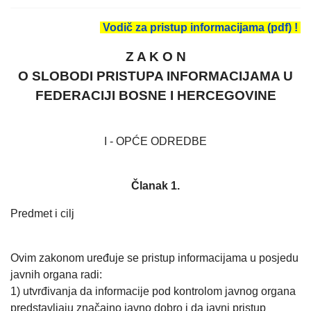
Vodič za pristup informacijama (pdf) !
Z A K O N
O SLOBODI PRISTUPA INFORMACIJAMA U
FEDERACIJI BOSNE I HERCEGOVINE
I - OPĆE ODREDBE
Članak 1.
Predmet i cilj
Ovim zakonom uređuje se pristup informacijama u posjedu
javnih organa radi:
1) utvrđivanja da informacije pod kontrolom javnog organa
predstavljaju značajno javno dobro i da javni pristup