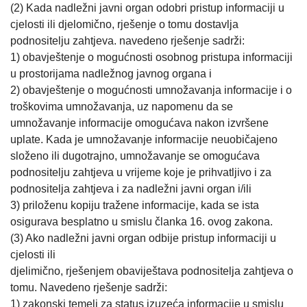
(2) Kada nadležni javni organ odobri pristup informaciji u
cjelosti ili djelomično, rješenje o tomu dostavlja
podnositelju zahtjeva. navedeno rješenje sadrži:
1) obavještenje o mogućnosti osobnog pristupa informaciji
u prostorijama nadležnog javnog organa i
2) obavještenje o mogućnosti umnožavanja informacije i o
troškovima umnožavanja, uz napomenu da se
umnožavanje informacije omogućava nakon izvršene
uplate. Kada je umnožavanje informacije neuobičajeno
složeno ili dugotrajno, umnožavanje se omogućava
podnositelju zahtjeva u vrijeme koje je prihvatljivo i za
podnositelja zahtjeva i za nadležni javni organ i/ili
3) priloženu kopiju tražene informacije, kada se ista
osigurava besplatno u smislu članka 16. ovog zakona.
(3) Ako nadležni javni organ odbije pristup informaciji u
cjelosti ili
djelimično, rješenjem obaviještava podnositelja zahtjeva o
tomu. Navedeno rješenje sadrži:
1) zakonski temelj za status izuzeća informacije u smislu