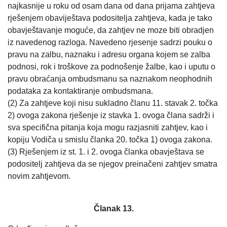
najkasnije u roku od osam dana od dana prijama zahtjeva
rješenjem obaviještava podositelja zahtjeva, kada je tako
obavještavanje moguće, da zahtjev ne moze biti obradjen
iz navedenog razloga. Navedeno rjesenje sadrzi pouku o
pravu na zalbu, naznaku i adresu organa kojem se zalba
podnosi, rok i troškove za podnošenje žalbe, kao i uputu o
pravu obraćanja ombudsmanu sa naznakom neophodnih
podataka za kontaktiranje ombudsmana.
(2) Za zahtjeve koji nisu sukladno članu 11. stavak 2. točka
2) ovoga zakona rješenje iz stavka 1. ovoga člana sadrži i
sva specifična pitanja koja mogu razjasniti zahtjev, kao i
kopiju Vodiča u smislu članka 20. točka 1) ovoga zakona.
(3) Rješenjem iz st. 1. i 2. ovoga članka obavještava se
podositelj zahtjeva da se njegov preinačeni zahtjev smatra
novim zahtjevom.
Članak 13.