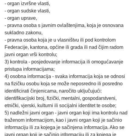
- organ izvršne vlasti,
- organ sudske vlasti,
- organ uprave,
- pravna osoba s javnim ovlaštenjima, koja je osnovana
sukladno zakonu,
- pravna osoba koja je u vlasništvu ili pod kontrolom
Federacije, kantona, općine ili grada ili nad čijim radom
javni organ vrši kontrolu;
3) kontrola - posjedovanje informacija ili omogućavanje
pristupa informacijama;
4) osobna informacija - svaka informacija koja se odnosi
na fizičku osobu koja se može neposredno ili posredno
identificirati činjenicama, naročito uključujući:
identifikacijski broj, fizički, mentalni, gospodarstveni,
etnički, vjerski, kulturni ili socijalni identitet te osobe;
5) nadležni javni organ - javni organ koji ima kontrolu nad
traženom informacijom, kao i javni organ koji je sačinio
informaciju ili za kojega je sačinjena informacija. Ako se
javni organ koji je sačinio informaciju ili za kojega je