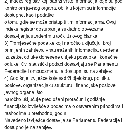
2) Indeks registar koji sadrži vrste informacija koje su pod
kontrolom javnog organa, oblik u kojem su informacije
dostupne, kao i podatke
o tomu gdje se može pristupiti tim informacijama. Ovaj
Indeks registar dostupan je sukladno obvezama
dostavljanja utvrđenim u točki 1) ovog članka:
3) Tromjesečne podatke koji naročito uključuju: broj
primljenih zahtjeva, vrstu traženih informacija, utvrđene
izuzetke, odluke donesene u tijeku postupka i konačne
odluke. Ovi statistički podaci dostavljaju se Parlamentu
Federacije i ombudsmanu, a dostupni su na zahtjev;
4) Godišnje izviješće koje sadrži djelokrug, politiku,
poslove, organizacijsku strukturu i financijske poslove
javnog organa, što
naročito uključuje predloženi proračun i godišnje
financijsko izviješće s podacima o ostvarenim prihodima i
rashodima u prethodnoj godini.
Navedeno izviješće dostavlja se Parlamentu Federacije i
dostupno je na zahtjev.