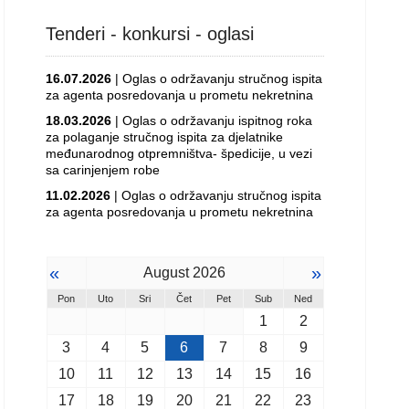
Tenderi - konkursi - oglasi
16.07.2026
| Oglas o održavanju stručnog ispita
za agenta posredovanja u prometu nekretnina
18.03.2026
| Oglas o održavanju ispitnog roka
za polaganje stručnog ispita za djelatnike
međunarodnog otpremništva- špedicije, u vezi
sa carinjenjem robe
11.02.2026
| Oglas o održavanju stručnog ispita
za agenta posredovanja u prometu nekretnina
«
»
August 2026
Pon
Uto
Sri
Čet
Pet
Sub
Ned
1
2
3
4
5
6
7
8
9
10
11
12
13
14
15
16
17
18
19
20
21
22
23