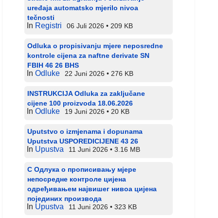
uređaja automatsko mjerilo nivoa
tečnosti
In
Registri
06 Juli 2026
209 KB
Odluka o propisivanju mjere neposredne
kontrole cijena za naftne derivate SN
FBIH 46 26 BHS
In
Odluke
22 Juni 2026
276 KB
INSTRUKCIJA Odluka za zaključane
cijene 100 proizvoda 18.06.2026
In
Odluke
19 Juni 2026
20 KB
Uputstvo o izmjenama i dopunama
Uputstva USPOREDICIJENE 43 26
In
Upustva
11 Juni 2026
3.16 MB
С Одлука о прописивању мјере
непосредне контроле цијена
одређивањем највишег нивоа цијена
појединих производа
In
Upustva
11 Juni 2026
323 KB