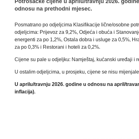
Potrošačke cijene u aprilu/travnju 2026. godin
odnosu na prethodni mjesec.
Posmatrano po odjeljcima Klasifikacije lične/osobne pot
odjeljcima: Prijevoz za 9,2%, Odjeća i obuća i Stanovanje,
energenti za po 1,2%, Ostala dobra i usluge za 0,5%, Hra
za po 0,3% i Restorani i hoteli za 0,2%.
Cijene su pale u odjeljku: Namještaj, kućanski uređaji i
U ostalim odjeljcima, u prosjeku, cijene se nisu mijenjale
U aprilu/travnju 2026. godine u odnosu na april/trava
inflacija).