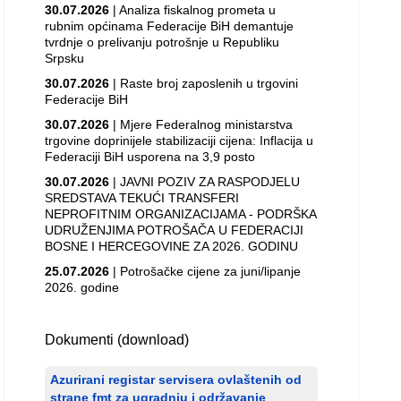
30.07.2026
| Analiza fiskalnog prometa u
rubnim općinama Federacije BiH demantuje
tvrdnje o prelivanju potrošnje u Republiku
Srpsku
30.07.2026
| Raste broj zaposlenih u trgovini
Federacije BiH
30.07.2026
| Mjere Federalnog ministarstva
trgovine doprinijele stabilizaciji cijena: Inflacija u
Federaciji BiH usporena na 3,9 posto
30.07.2026
| JAVNI POZIV ZA RASPODJELU
SREDSTAVA TEKUĆI TRANSFERI
NEPROFITNIM ORGANIZACIJAMA - PODRŠKA
UDRUŽENJIMA POTROŠAČA U FEDERACIJI
BOSNE I HERCEGOVINE ZA 2026. GODINU
25.07.2026
| Potrošačke cijene za juni/lipanje
2026. godine
Dokumenti (download)
Azurirani registar servisera ovlaštenih od
strane fmt za ugradnju i održavanje