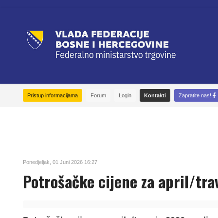
Pristup informacijama
Forum
Login
Kontakti
Zapratite nas!
Ponedjeljak, 01 Juni 2026 16:27
Potrošačke cijene za april/tra