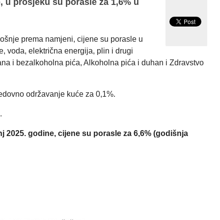
e, u prosjeku su porasle za 1,6% u
rošnje prema namjeni, cijene su porasle u
 voda, električna energija, plin i drugi
na i bezalkoholna pića, Alkoholna pića i duhan i Zdravstvo
 redovno održavanje kuće za 0,1%.
.
nj 2025. godine, cijene su porasle za 6,6% (godišnja