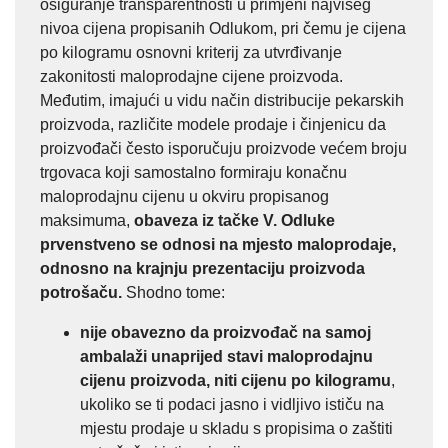
osiguranje transparentnosti u primjeni najvišeg
nivoa cijena propisanih Odlukom, pri čemu je cijena
po kilogramu osnovni kriterij za utvrđivanje
zakonitosti maloprodajne cijene proizvoda.
Međutim, imajući u vidu način distribucije pekarskih
proizvoda, različite modele prodaje i činjenicu da
proizvođači često isporučuju proizvode većem broju
trgovaca koji samostalno formiraju konačnu
maloprodajnu cijenu u okviru propisanog
maksimuma,
obaveza iz tačke V. Odluke
prvenstveno se odnosi na mjesto maloprodaje,
odnosno na krajnju prezentaciju proizvoda
potrošaču.
Shodno tome:
nije obavezno da proizvođač na samoj
ambalaži unaprijed stavi maloprodajnu
cijenu
proizvoda, niti cijenu po kilogramu
,
ukoliko se ti podaci jasno i vidljivo ističu na
mjestu prodaje u skladu s propisima o zaštiti