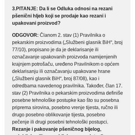
3.PITANJE:
Da li se Odluka odnosi na rezani
pšenični hljeb koji se prodaje kao rezani i
upakovani proizvod?
ODGOVOR
:
Članom 2. stav (1) Pravilnika o
pekarskim proizvodima („Službeni glasnik BiH“, broj
77/10), propisano je da je deklarisanje ili
označavanje upakovanih proizvoda namijenjenih
krajnjem potrošaču, uređeno Pravilnikom o općem
deklarisanju ili označavanju upakovane hrane
(„Službeni glasnik BiH“, broj 87/08), kao i
odredbama navedenog pravilnika. Također, član 17.
stav (2) Pravilnika o pekarskim proizvodima definiše
posebne tehnološke postupke kao što su posebna
priprema sirovina, posebno vrenje tijesta, ručno ili
drugo posebno oblikovanje tijesta, posebno
pečenje ili drugi posebni tehnološki postupci.
Rezanje i pakovanje pšeničnog bijelog,