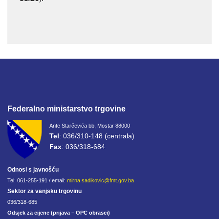
Federalno ministarstvo trgovine
Ante Starčevića bb, Mostar 88000
Tel
: 036/310-148 (centrala)
Fax
: 036/318-684
Odnosi s javnošću
Tel: 061-255-191 / email:
mirna.sadikovic@fmt.gov.ba
Sektor za vanjsku trgovinu
036/318-685
Odsjek za cijene (prijava – OPC obrasci)