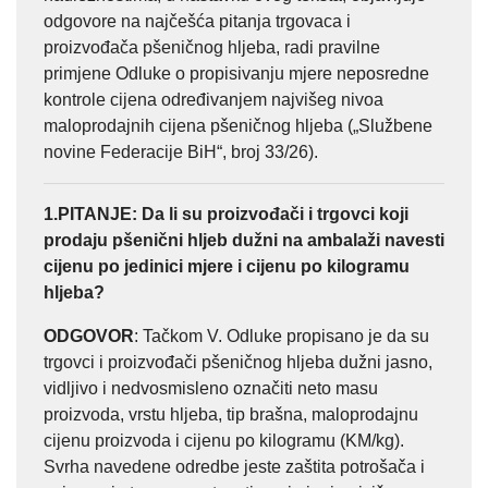
odgovore na najčešća pitanja trgovaca i
proizvođača pšeničnog hljeba, radi pravilne
primjene Odluke o propisivanju mjere neposredne
kontrole cijena određivanjem najvišeg nivoa
maloprodajnih cijena pšeničnog hljeba („Službene
novine Federacije BiH“, broj 33/26).
1.PITANJE
: Da li su proizvođači i trgovci koji
prodaju pšenični hljeb dužni
na ambalaži navesti
cijenu po jedinici mjere i cijenu po kilogramu
hljeba?
ODGOVOR
: Tačkom V. Odluke propisano je da su
trgovci i proizvođači pšeničnog hljeba dužni jasno,
vidljivo i nedvosmisleno označiti neto masu
proizvoda, vrstu hljeba, tip brašna, maloprodajnu
cijenu proizvoda i cijenu po kilogramu (KM/kg).
Svrha navedene odredbe jeste zaštita potrošača i