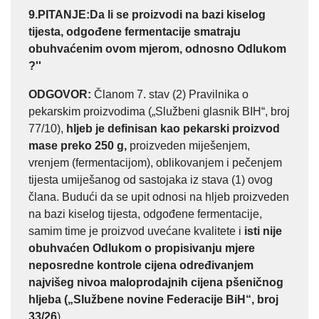
9.PITANJE:
Da li se proizvodi na bazi kiselog
tijesta, odgođene fermentacije smatraju
obuhvaćenim ovom mjerom, odnosno Odlukom
?''
ODGOVOR:
Članom 7. stav (2) Pravilnika o
pekarskim proizvodima („Službeni glasnik BIH“, broj
77/10),
hljeb je definisan kao pekarski proizvod
mase preko 250 g,
proizveden miješenjem,
vrenjem (fermentacijom), oblikovanjem i pečenjem
tijesta umiješanog od sastojaka iz stava (1) ovog
člana. Budući da se upit odnosi na hljeb proizveden
na bazi kiselog tijesta, odgođene fermentacije,
samim time je proizvod uvećane kvalitete i
isti nije
obuhvaćen Odlukom o propisivanju mjere
neposredne kontrole cijena određivanjem
najvišeg nivoa maloprodajnih cijena pšeničnog
hljeba („Službene novine Federacije BiH“, broj
33/26
).