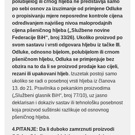
polubijelog ili crnog hljeba ne predstavlja samo
po sebi osnov za izuzimanje od primjene Odluke
o propisivanju mjere neposredne kontrole cijena
određivanjem najvišeg nivoa maloprodajnih
cijena pšeničnog hljeba („Službene novine
Federacije BiH“, broj 33/26). Ukoliko proizvod po
svom sastavu i vrsti odgovara hljebu iz tačke III.
Odluke, odnosno bijelom, polubijelom ili crnom
pšeničnom hljebu, Odluka se primjenjuje bez
obzira na to da li se proizvod prodaje kao cijeli,
rezani ili upakovani hljeb.
Izuzetak postoji samo
ukoliko se radi o posebnoj vrsti hljeba iz članova
13. do 21. Pravilnika o pekarskim proizvodima
(„Službeni glasnik BiH“, broj 77/10), uz jasno
deklarisan i dokaziv sastav ili tehnološku posebnost
koja proizvod suštinski razlikuje od osnovnog
pšeničnog hljeba.
4.PITANJE
:
Da li duboko zamrznuti proizvodi