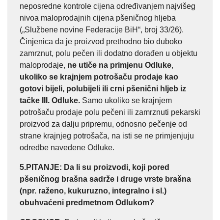
neposredne kontrole cijena određivanjem najvišeg
nivoa maloprodajnih cijena pšeničnog hljeba
(„Službene novine Federacije BiH“, broj 33/26).
Činjenica da je proizvod prethodno bio duboko
zamrznut, polu pečen ili dodatno dorađen u objektu
maloprodaje,
ne utiče na primjenu Odluke
,
ukoliko se krajnjem potrošaču prodaje kao
gotovi bijeli, polubijeli ili crni pšenični hljeb iz
tačke III. Odluke.
Samo ukoliko se krajnjem
potrošaču prodaje polu pečeni ili zamrznuti pekarski
proizvod za dalju pripremu, odnosno pečenje od
strane krajnjeg potrošača, na isti se ne primjenjuju
odredbe navedene Odluke.
5.PITANJE
: Da li su proizvodi, koji pored
pšeničnog brašna sadrže i druge vrste brašna
(npr. raženo, kukuruzno, integralno i sl.)
obuhvaćeni predmetnom Odlukom?