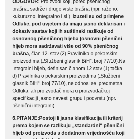
ODGOVOR
: Proizvodi koji, pored pšeničnog
brašna, sadrže i druge vrste brašna (npr. raženo,
kukuruzno, integralno i sl.)
izuzeti su od primjene
Odluke, pod uvjetom da imaju jasno deklarisan i
dokaziv sastav koji ih suštinski razlikuje od
osnovnog pšeničnog hljeba (osnovni pšenični
hljeb mora sadržavati više od 90% pšeničnog
brašna,
član 12. stav (2) Pravilnika o pekarskim
proizvodima („Službeni glasnik BiH“, broj 77/10).Na
integralni hljeb, definisan članom 12 stav (1) tačka
d) Pravilnika o pekarskim proizvodima („Službeni
glasnik BiH“, broj 77/10), ne odnosi se predmetna
Odluka, ali proizvođač mora u proizvođačkoj
specifikaciji jasno navesti grupu i podvrstu (npr.
pšenični integralni).
6.PITANJE
:Postoji li jasna klasifikacija ili kriterij
prema kojem se razlikuju „standardni“ pšenični
hljeb od proizvoda s dodatnom vrijednošću koji