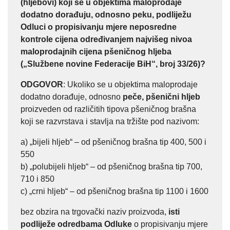
(hljebovi) koji se u objektima maloprodaje
dodatno dorađuju, odnosno peku, podliježu
Odluci o propisivanju mjere neposredne
kontrole cijena određivanjem najvišeg nivoa
maloprodajnih cijena pšeničnog hljeba
(„Službene novine Federacije BiH“, broj 33/26)?
ODGOVOR
: Ukoliko se u objektima maloprodaje
dodatno dorađuje, odnosno
peče, pšenični hljeb
proizveden od različitih tipova pšeničnog brašna
koji se razvrstava i stavlja na tržište pod nazivom:
a) „bijeli hljeb“ – od pšeničnog brašna tip 400, 500 i
550
b) „polubijeli hljeb“ – od pšeničnog brašna tip 700,
710 i 850
c) „crni hljeb“ – od pšeničnog brašna tip 1100 i 1600
bez obzira na trgovački naziv proizvoda,
isti
podliježe odredbama Odluke
o propisivanju mjere