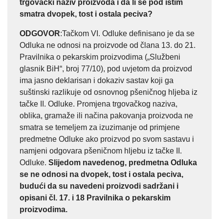
trgovački naziv proizvoda i da li se pod istim
smatra dvopek, tost i ostala peciva?
ODGOVOR
:Tačkom VI. Odluke definisano je da se
Odluka ne odnosi na proizvode od člana 13. do 21.
Pravilnika o pekarskim proizvodima („Službeni
glasnik BiH“, broj 77/10), pod uvjetom da proizvod
ima jasno deklarisan i dokaziv sastav koji ga
suštinski razlikuje od osnovnog pšeničnog hljeba iz
tačke II. Odluke. Promjena trgovačkog naziva,
oblika, gramaže ili načina pakovanja proizvoda ne
smatra se temeljem za izuzimanje od primjene
predmetne Odluke ako proizvod po svom sastavu i
namjeni odgovara pšeničnom hljebu iz tačke II.
Odluke.
Slijedom navedenog, predmetna Odluka
se ne odnosi na dvopek, tost i ostala peciva,
budući da su navedeni proizvodi sadržani i
opisani čl. 17. i 18 Pravilnika o pekarskim
proizvodima.