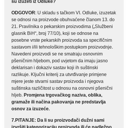
su izuzeti iz Odluke?
ODGOVOR
: U skladu s tačkom VI. Odluke, izuzetak
se odnosi na proizvode obuhvaćene članom 13. do
21. Pravilnika o pekarskim proizvodima („Službeni
glasnik BiH“, broj 77/10), koji se odnose na
posebne vrste pekarskih proizvoda sa specifičnim
sastavom i/ili tehnološkim postupkom proizvodnje.
Navedeni proizvodi se ne smatraju osnovnim
pšeničnim hljebom, pod uvjetom da imaju jasno
deklarisan i dokaziv sastav koji ih suštinski
razlikuje. Ključni kriterij za utvrđivanje primjene
mjere jeste stvarni sastav proizvoda i njegova
suštinska različitost u odnosu na osnovni pšenični
hljeb.
Promjena trgovačkog naziva, oblika,
gramaže ili načina pakovanja ne predstavlja
osnov za izuzeće.
7.PITANJE
: Da li su proizvođači dužni sami
izvršiti kategorizaciju proizvoda ili će nadležno