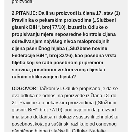
proizvoda.
2.PITANJE
: Da li su proizvodi iz člana 17. stav (1)
Pravilnika o pekarskim proizvodima („Službeni
glasnik BiH“, broj 77/10), izuzeti iz Odluke o
propisivanju mjere neposredne kontrole cijena
određivanjem najvišeg nivoa maloprodajnih
cijena pšeničnog hljeba („Službene novine
Federacije BiH“, broj 33/26), kao posebna vrsta
hljeba koji se rade posebnom pripremom
sirovina, posebnom vrstom vrenja tijesta i
ručnim oblikovanjem tijesta?
ODGOVOR
:
Tačkom VI. Odluke propisano je da se
ova odluka ne odnosi na proizvode iz člana 13. do
21. Pravilnika o pekarskim proizvodima („Službeni
glasnik BiH“, broj 77/10), pod uvjetom da proizvod
ima jasno deklarisan i dokaziv sastav ili tehnološku
posebnost koja ga suštinski razlikuje od osnovnog
pšeničnog hljeba iz tačke III. Odluke. Nadalje,