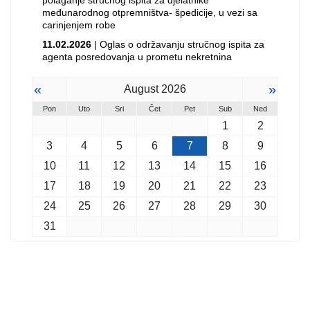
polaganje stručnog ispita za djelatnike
međunarodnog otpremništva- špedicije, u vezi sa
carinjenjem robe
11.02.2026
| Oglas o održavanju stručnog ispita za
agenta posredovanja u prometu nekretnina
«
»
August 2026
Pon
Uto
Sri
Čet
Pet
Sub
Ned
1
2
3
4
5
6
7
8
9
10
11
12
13
14
15
16
17
18
19
20
21
22
23
24
25
26
27
28
29
30
31