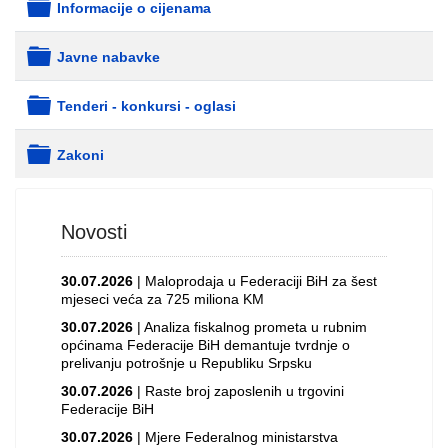
Informacije o cijenama
folder
Javne nabavke
folder
Tenderi - konkursi - oglasi
folder
Zakoni
folder
Novosti
30.07.2026
| Maloprodaja u Federaciji BiH za šest
mjeseci veća za 725 miliona KM
30.07.2026
| Analiza fiskalnog prometa u rubnim
općinama Federacije BiH demantuje tvrdnje o
prelivanju potrošnje u Republiku Srpsku
30.07.2026
| Raste broj zaposlenih u trgovini
Federacije BiH
30.07.2026
| Mjere Federalnog ministarstva