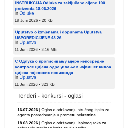
INSTRUKCIJA Odluka za zaključane cijene 100
proizvoda 18.06.2026
In
Odluke
19 Juni 2026
20 KB
Uputstvo o izmjenama i dopunama Uputstva
USPOREDICIJENE 43 26
In
Upustva
11 Juni 2026
3.16 MB
С Одлука о прописивању мјере непосредне
контроле цијена одређивањем највишег нивоа
цијена појединих производа
In
Upustva
11 Juni 2026
323 KB
Tenderi - konkursi - oglasi
16.07.2026
| Oglas o održavanju stručnog ispita za
agenta posredovanja u prometu nekretnina
18.03.2026
| Oglas o održavanju ispitnog roka za