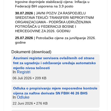
trgovine doprinijele stabilizaciji cijena: Inflacija u
Federaciji BiH usporena na 3,9 posto
30.07.2026
| JAVNI POZIV ZA RASPODJELU
SREDSTAVA TEKUĆI TRANSFERI NEPROFITNIM
ORGANIZACIJAMA - PODRŠKA UDRUŽENJIMA
POTROŠAČA U FEDERACIJI BOSNE I
HERCEGOVINE ZA 2026. GODINU
25.07.2026
| Potrošačke cijene za juni/lipanje 2026.
godine
Dokumenti (download)
Azurirani registar servisera ovlaštenih od strane
fmt za ugradnju i održavanje uređaja automatsko
mjerilo nivoa tečnosti
In
Registri
06 Juli 2026
209 KB
Odluka o propisivanju mjere neposredne kontrole
cijena za naftne derivate SN FBIH 46 26 BHS
In
Odluke
22 Juni 2026
276 KB