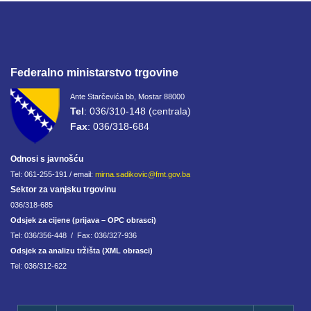
Federalno ministarstvo trgovine
Ante Starčevića bb, Mostar 88000
Tel
: 036/310-148 (centrala)
Fax
: 036/318-684
Odnosi s javnošću
Tel: 061-255-191 / email:
mirna.sadikovic@fmt.gov.ba
Sektor za vanjsku trgovinu
036/318-685
Odsjek za cijene (prijava – OPC obrasci)
Tel: 036/356-448 / Fax: 036/327-936
Odsjek za analizu tržišta (XML obrasci)
Tel: 036/312-622