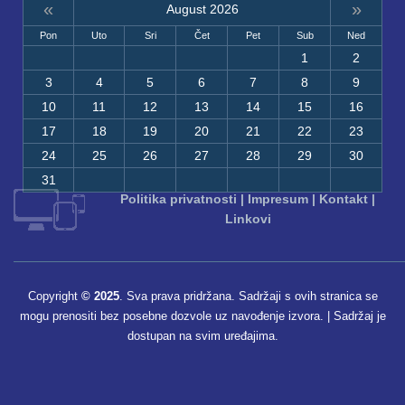
«
»
August 2026
Pon
Uto
Sri
Čet
Pet
Sub
Ned
1
2
3
4
5
6
7
8
9
10
11
12
13
14
15
16
17
18
19
20
21
22
23
24
25
26
27
28
29
30
31
Politika privatnosti
|
Impresum
|
Kontakt
|
Linkovi
Copyright
© 2025
. Sva prava pridržana. Sadržaji s ovih stranica se
mogu prenositi bez posebne dozvole uz navođenje izvora. | Sadržaj je
dostupan na svim uređajima.