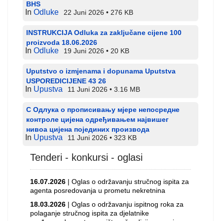
BHS
In
Odluke
22 Juni 2026
276 KB
INSTRUKCIJA Odluka za zaključane cijene 100
proizvoda 18.06.2026
In
Odluke
19 Juni 2026
20 KB
Uputstvo o izmjenama i dopunama Uputstva
USPOREDICIJENE 43 26
In
Upustva
11 Juni 2026
3.16 MB
С Одлука о прописивању мјере непосредне
контроле цијена одређивањем највишег
нивоа цијена појединих производа
In
Upustva
11 Juni 2026
323 KB
Tenderi - konkursi - oglasi
16.07.2026
| Oglas o održavanju stručnog ispita za
agenta posredovanja u prometu nekretnina
18.03.2026
| Oglas o održavanju ispitnog roka za
polaganje stručnog ispita za djelatnike