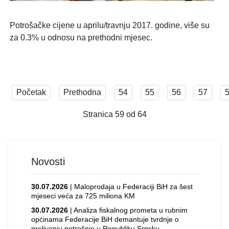
Potrošačke cijene u aprilu/travnju 2017. godine, više su
za 0.3% u odnosu na prethodni mjesec.
Početak
Prethodna
54
55
56
57
Stranica 59 od 64
Novosti
30.07.2026
| Maloprodaja u Federaciji BiH za šest
mjeseci veća za 725 miliona KM
30.07.2026
| Analiza fiskalnog prometa u rubnim
općinama Federacije BiH demantuje tvrdnje o
prelivanju potrošnje u Republiku Srpsku