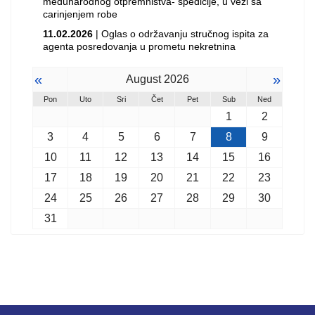
međunarodnog otpremništva- špedicije, u vezi sa
carinjenjem robe
11.02.2026
| Oglas o održavanju stručnog ispita za
agenta posredovanja u prometu nekretnina
«
»
August 2026
Pon
Uto
Sri
Čet
Pet
Sub
Ned
1
2
3
4
5
6
7
8
9
10
11
12
13
14
15
16
17
18
19
20
21
22
23
24
25
26
27
28
29
30
31