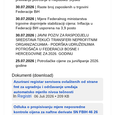
30.07.2026
| Raste broj zaposlenih u trgovini
Federacije BiH
30.07.2026
| Mjere Federalnog ministarstva
trgovine doprinijele stabilizaciji cijena: Inflacija u
Federaciji BiH usporena na 3,9 posto
30.07.2026
| JAVNI POZIV ZA RASPODJELU
SREDSTAVA TEKUĆI TRANSFERI NEPROFITNIM
ORGANIZACIJAMA - PODRŠKA UDRUŽENJIMA
POTROŠAČA U FEDERACIJI BOSNE I
HERCEGOVINE ZA 2026. GODINU
25.07.2026
| Potrošačke cijene za juni/lipanje 2026.
godine
Dokumenti (download)
Azurirani registar servisera ovlaštenih od strane
fmt za ugradnju i održavanje uređaja
automatsko mjerilo nivoa tečnosti
In
Registri
06 Juli 2026
209 KB
Odluka o propisivanju mjere neposredne
kontrole cijena za naftne derivate SN FBIH 46 26