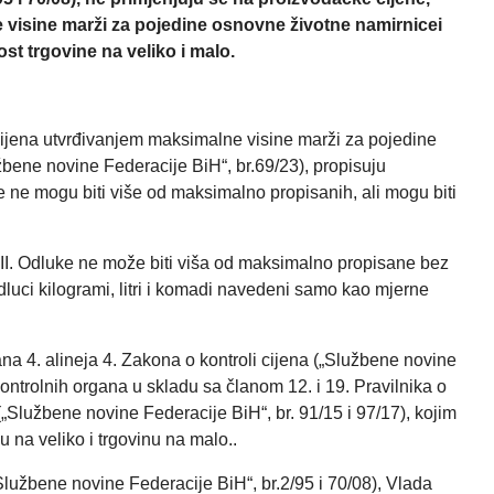
 visine marži za pojedine osnovne životne namirnicei
st trgovine na veliko i malo.
ijena utvrđivanjem maksimalne visine marži za pojedine
bene novine Federacije BiH“, br.69/23), propisuju
 ne mogu biti više od maksimalno propisanih, ali mogu biti
II. Odluke ne može biti viša od maksimalno propisane bez
dluci kilogrami, litri i komadi navedeni samo kao mjerne
na 4. alineja 4. Zakona o kontroli cijena („Službene novine
 kontrolnih organa u skladu sa članom 12. i 19. Pravilnika o
(„Službene novine Federacije BiH“, br. 91/15 i 97/17), kojim
u na veliko i trgovinu na malo..
Službene novine Federacije BiH“, br.2/95 i 70/08), Vlada