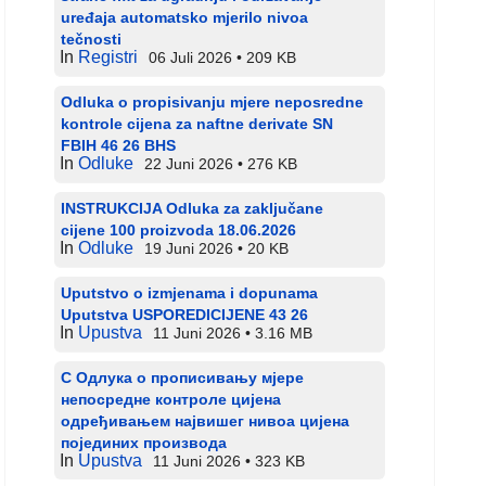
uređaja automatsko mjerilo nivoa
tečnosti
In
Registri
06 Juli 2026
209 KB
Odluka o propisivanju mjere neposredne
kontrole cijena za naftne derivate SN
FBIH 46 26 BHS
In
Odluke
22 Juni 2026
276 KB
INSTRUKCIJA Odluka za zaključane
cijene 100 proizvoda 18.06.2026
In
Odluke
19 Juni 2026
20 KB
Uputstvo o izmjenama i dopunama
Uputstva USPOREDICIJENE 43 26
In
Upustva
11 Juni 2026
3.16 MB
С Одлука о прописивању мјере
непосредне контроле цијена
одређивањем највишег нивоа цијена
појединих производа
In
Upustva
11 Juni 2026
323 KB