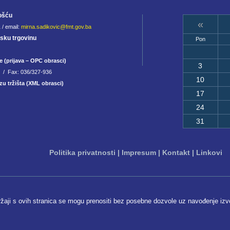
ošću
«
 / email:
mirna.sadikovic@fmt.gov.ba
jsku trgovinu
Pon
e (prijava – OPC obrasci)
3
8 / Fax: 036/327-936
10
zu tržišta (XML obrasci)
17
24
31
Politika privatnosti
|
Impresum
|
Kontakt
|
Linkovi
ržaji s ovih stranica se mogu prenositi bez posebne dozvole uz navođenje izv