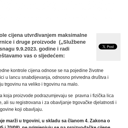
ole cijena utvrđivanjem maksimalne
rnice i druge proizvode („Službene
 snagu 9.9.2023. godine i radi
eštavamo vas o sljedećem:
edne kontrole cijena odnose se na pojedine životne
ici u lancu snabdijevanja, odnosno privredna društva i
ju trgovinu na veliko i trgovinu na malo.
ca koja proizvode podrazumjevaju se pravna i fizička lica
, ali su registrovana i za obavljanje trgovačke djelatnosti i
ovine koji obavljaju.
e marži u trgovini, u skladu sa članom 4. Zakona o
5 i 70/08),
ne primjenjuju se na proizvođačke cijene,