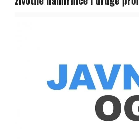
životne namirnice i druge proi