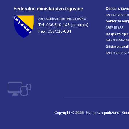
Federalno ministarstvo trgovine
Odnosi s javn
Tel: 061-255-191
Ante Starčevića bb, Mostar 88000
Sektor za van
Tel
: 036/310-148 (centrala)
036/318-685
Fax
: 036/318-684
Odsjek za cijen
Tel: 036/356-44
Odsjek za anali
Tel: 036/312-622
Copyright
© 2025
. Sva prava pridržana. Sad