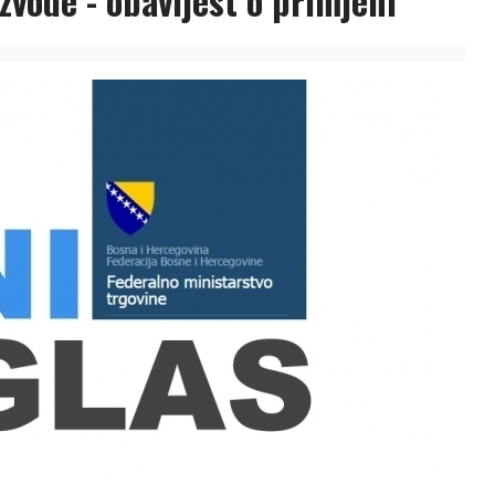
zvode - obavijest o primjeni