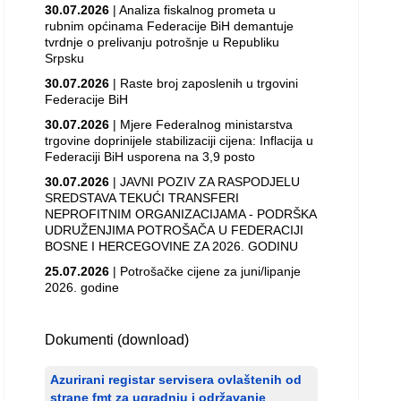
30.07.2026
| Analiza fiskalnog prometa u
rubnim općinama Federacije BiH demantuje
tvrdnje o prelivanju potrošnje u Republiku
Srpsku
30.07.2026
| Raste broj zaposlenih u trgovini
Federacije BiH
30.07.2026
| Mjere Federalnog ministarstva
trgovine doprinijele stabilizaciji cijena: Inflacija u
Federaciji BiH usporena na 3,9 posto
30.07.2026
| JAVNI POZIV ZA RASPODJELU
SREDSTAVA TEKUĆI TRANSFERI
NEPROFITNIM ORGANIZACIJAMA - PODRŠKA
UDRUŽENJIMA POTROŠAČA U FEDERACIJI
BOSNE I HERCEGOVINE ZA 2026. GODINU
25.07.2026
| Potrošačke cijene za juni/lipanje
2026. godine
Dokumenti (download)
Azurirani registar servisera ovlaštenih od
strane fmt za ugradnju i održavanje