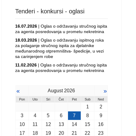
Tenderi - konkursi - oglasi
16.07.2026
| Oglas o održavanju stručnog ispita
za agenta posredovanja u prometu nekretnina
18.03.2026
| Oglas o održavanju ispitnog roka
za polaganje stručnog ispita za djelatnike
međunarodnog otpremništva- špedicije, u vezi
sa carinjenjem robe
11.02.2026
| Oglas o održavanju stručnog ispita
za agenta posredovanja u prometu nekretnina
«
»
August 2026
Pon
Uto
Sri
Čet
Pet
Sub
Ned
1
2
3
4
5
6
7
8
9
10
11
12
13
14
15
16
17
18
19
20
21
22
23