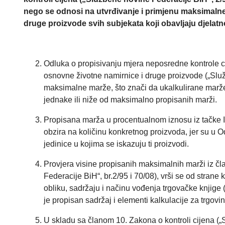
nego se odnosi na utvrđivanje i primjenu maksimalne
druge proizvode svih subjekata koji obavljaju djelatno
Odluka o propisivanju mjera neposredne kontrole c
osnovne životne namirnice i druge proizvode („Služ
maksimalne marže, što znači da ukalkulirane marže
jednake ili niže od maksimalno propisanih marži.
Propisana marža u procentualnom iznosu iz tačke I
obzira na količinu konkretnog proizvoda, jer su u O
jedinice u kojima se iskazuju ti proizvodi.
Provjera visine propisanih maksimalnih marži iz čla
Federacije BiH“, br.2/95 i 70/08), vrši se od strane
obliku, sadržaju i načinu vođenja trgovačke knjige 
je propisan sadržaj i elementi kalkulacije za trgovin
U skladu sa članom 10. Zakona o kontroli cijena („