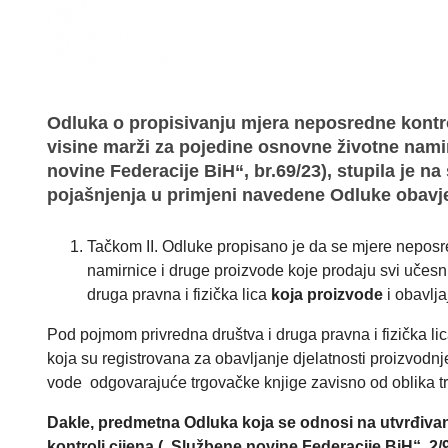
Odluka o propisivanju mjera neposredne kontr
visine marži za pojedine osnovne životne nami
novine Federacije BiH“, br.69/23), stupila je na
pojašnjenja u primjeni navedene Odluke obavj
Tačkom II. Odluke propisano je da se mjere neposr
namirnice i druge proizvode koje prodaju svi učesn
druga pravna i fizička lica
koja proizvode
i obavlja
Pod pojmom privredna društva i druga pravna i fizička li
koja su registrovana za obavljanje djelatnosti proizvodnje
vode odgovarajuće trgovačke knjige zavisno od oblika trg
Dakle, predmetna Odluka koja se odnosi na utvrđivanj
kontroli cijena
(„Službene novine Federacije BiH“, 2/9