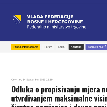
Pristup informacijama
Forum
Login
Kontakti
Zapratite nas!
Četvrtak, 14 Septembar 2023 22:19
Odluka o propisivanju mjera n
utvrđivanjem maksimalne visi