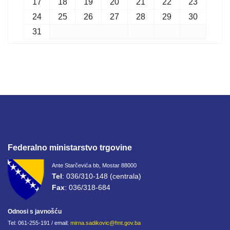
17
18
19
20
21
22
23
24
25
26
27
28
29
30
31
Federalno ministarstvo trgovine
Ante Starčevića bb, Mostar 88000
Tel
: 036/310-148 (centrala)
Fax
: 036/318-684
Odnosi s javnošću
Tel: 061-255-191 / email:
mirna.sadikovic@fmt.gov.ba