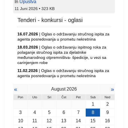
In
Upustva
11 Juni 2026
323 KB
Tenderi - konkursi - oglasi
16.07.2026
| Oglas o održavanju stručnog ispita za
agenta posredovanja u prometu nekretnina
18.03.2026
| Oglas o održavanju ispitnog roka za
polaganje stručnog ispita za djelatnike
međunarodnog otpremništva- špedicije, u vezi sa
carinjenjem robe
11.02.2026
| Oglas o održavanju stručnog ispita za
agenta posredovanja u prometu nekretnina
«
»
August 2026
Pon
Uto
Sri
Čet
Pet
Sub
Ned
1
2
3
4
5
6
7
8
9
10
11
12
13
14
15
16