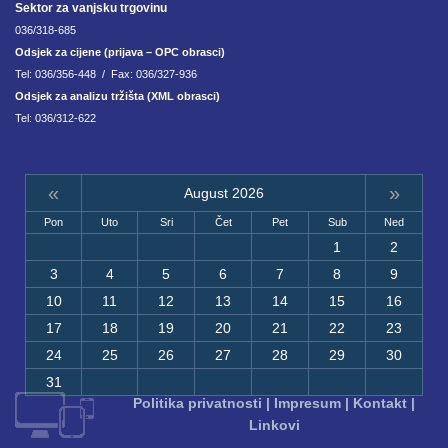
Sektor za vanjsku trgovinu
036/318-685
Odsjek za cijene (prijava – OPC obrasci)
Tel: 036/356-448 / Fax: 036/327-936
Odsjek za analizu tržišta (XML obrasci)
Tel: 036/312-622
«
»
August 2026
Pon
Uto
Sri
Čet
Pet
Sub
Ned
1
2
3
4
5
6
7
8
9
10
11
12
13
14
15
16
17
18
19
20
21
22
23
24
25
26
27
28
29
30
31
Politika privatnosti
|
Impresum
|
Kontakt
|
Linkovi