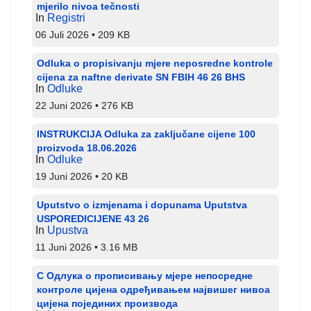
mjerilo nivoa tečnosti
In
Registri
06 Juli 2026
209 KB
Odluka o propisivanju mjere neposredne kontrole
cijena za naftne derivate SN FBIH 46 26 BHS
In
Odluke
22 Juni 2026
276 KB
INSTRUKCIJA Odluka za zaključane cijene 100
proizvoda 18.06.2026
In
Odluke
19 Juni 2026
20 KB
Uputstvo o izmjenama i dopunama Uputstva
USPOREDICIJENE 43 26
In
Upustva
11 Juni 2026
3.16 MB
С Одлука о прописивању мјере непосредне
контроле цијена одређивањем највишег нивоа
цијена појединих производа