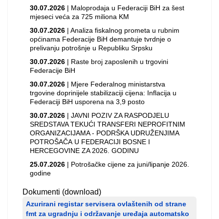
30.07.2026
| Maloprodaja u Federaciji BiH za šest
mjeseci veća za 725 miliona KM
30.07.2026
| Analiza fiskalnog prometa u rubnim
općinama Federacije BiH demantuje tvrdnje o
prelivanju potrošnje u Republiku Srpsku
30.07.2026
| Raste broj zaposlenih u trgovini
Federacije BiH
30.07.2026
| Mjere Federalnog ministarstva
trgovine doprinijele stabilizaciji cijena: Inflacija u
Federaciji BiH usporena na 3,9 posto
30.07.2026
| JAVNI POZIV ZA RASPODJELU
SREDSTAVA TEKUĆI TRANSFERI NEPROFITNIM
ORGANIZACIJAMA - PODRŠKA UDRUŽENJIMA
POTROŠAČA U FEDERACIJI BOSNE I
HERCEGOVINE ZA 2026. GODINU
25.07.2026
| Potrošačke cijene za juni/lipanje 2026.
godine
Dokumenti (download)
Azurirani registar servisera ovlaštenih od strane
fmt za ugradnju i održavanje uređaja automatsko