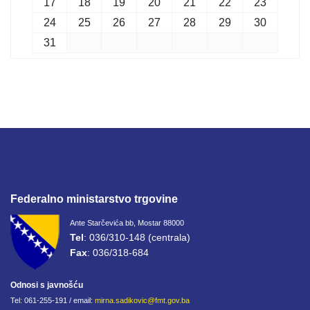
17
18
19
20
21
22
23
24
25
26
27
28
29
30
31
Federalno ministarstvo trgovine
Ante Starčevića bb, Mostar 88000
Tel
: 036/310-148 (centrala)
Fax
: 036/318-684
Odnosi s javnošću
Tel: 061-255-191 / email:
mirna.sadikovic@fmt.gov.ba