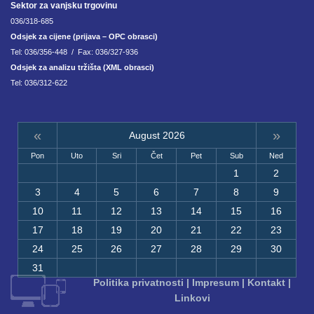
Sektor za vanjsku trgovinu
036/318-685
Odsjek za cijene (prijava – OPC obrasci)
Tel: 036/356-448 / Fax: 036/327-936
Odsjek za analizu tržišta (XML obrasci)
Tel: 036/312-622
«
»
August 2026
Pon
Uto
Sri
Čet
Pet
Sub
Ned
1
2
3
4
5
6
7
8
9
10
11
12
13
14
15
16
17
18
19
20
21
22
23
24
25
26
27
28
29
30
31
Politika privatnosti
|
Impresum
|
Kontakt
|
Linkovi