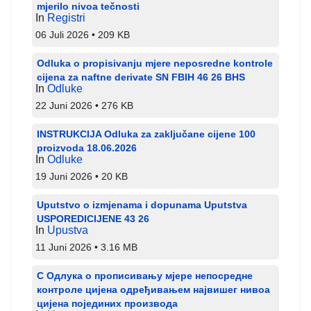
mjerilo nivoa tečnosti
In
Registri
06 Juli 2026
209 KB
Odluka o propisivanju mjere neposredne kontrole
cijena za naftne derivate SN FBIH 46 26 BHS
In
Odluke
22 Juni 2026
276 KB
INSTRUKCIJA Odluka za zaključane cijene 100
proizvoda 18.06.2026
In
Odluke
19 Juni 2026
20 KB
Uputstvo o izmjenama i dopunama Uputstva
USPOREDICIJENE 43 26
In
Upustva
11 Juni 2026
3.16 MB
С Одлука о прописивању мјере непосредне
контроле цијена одређивањем највишег нивоа
цијена појединих производа