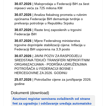
30.07.2026
| Maloprodaja u Federaciji BiH za šest
mjeseci veća za 725 miliona KM
30.07.2026
| Analiza fiskalnog prometa u rubnim
općinama Federacije BiH demantuje tvrdnje o
prelivanju potrošnje u Republiku Srpsku
30.07.2026
| Raste broj zaposlenih u trgovini
Federacije BiH
30.07.2026
| Mjere Federalnog ministarstva
trgovine doprinijele stabilizaciji cijena: Inflacija u
Federaciji BiH usporena na 3,9 posto
30.07.2026
| JAVNI POZIV ZA RASPODJELU
SREDSTAVA TEKUĆI TRANSFERI NEPROFITNIM
ORGANIZACIJAMA - PODRŠKA UDRUŽENJIMA
POTROŠAČA U FEDERACIJI BOSNE I
HERCEGOVINE ZA 2026. GODINU
25.07.2026
| Potrošačke cijene za juni/lipanje 2026.
godine
Dokumenti (download)
Azurirani registar servisera ovlaštenih od strane
fmt za ugradnju i održavanje uređaja automatsko