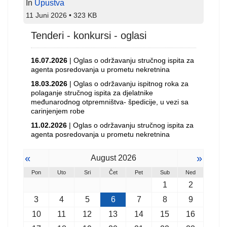
In
Upustva
11 Juni 2026
323 KB
Tenderi - konkursi - oglasi
16.07.2026
| Oglas o održavanju stručnog ispita za
agenta posredovanja u prometu nekretnina
18.03.2026
| Oglas o održavanju ispitnog roka za
polaganje stručnog ispita za djelatnike
međunarodnog otpremništva- špedicije, u vezi sa
carinjenjem robe
11.02.2026
| Oglas o održavanju stručnog ispita za
agenta posredovanja u prometu nekretnina
«
»
August 2026
Pon
Uto
Sri
Čet
Pet
Sub
Ned
1
2
3
4
5
6
7
8
9
10
11
12
13
14
15
16