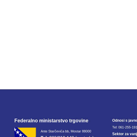
Federalno ministarstvo trgovine
Odnosi s javn
Tel: 061-255-191
Ante Starčevića bb, Mostar 88000
Sektor za van