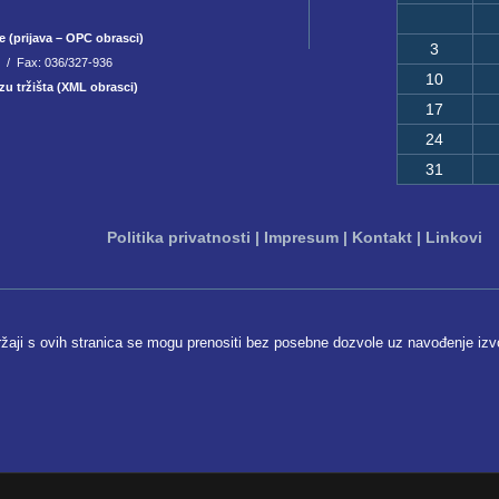
e (prijava – OPC obrasci)
3
8 / Fax: 036/327-936
10
zu tržišta (XML obrasci)
17
24
31
Politika privatnosti
|
Impresum
|
Kontakt
|
Linkovi
ržaji s ovih stranica se mogu prenositi bez posebne dozvole uz navođenje izv