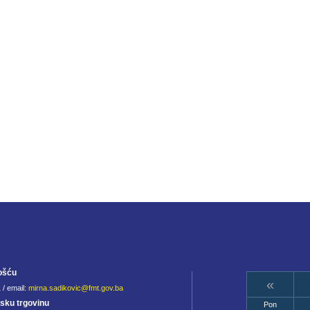
ošću
«
 / email:
mirna.sadikovic@fmt.gov.ba
jsku trgovinu
Pon