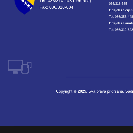
Tel
: 036/310-148 (centrala)
036/318-685
Fax
: 036/318-684
Odsjek za cijen
Tel: 036/356-44
Odsjek za anali
Tel: 036/312-622
Copyright
© 2025
. Sva prava pridržana. Sad