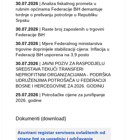
30.07.2026
| Analiza fiskalnog prometa u
rubnim općinama Federacije BiH demantuje
tvrdnje o prelivanju potrošnje u Republiku
Srpsku
30.07.2026
| Raste broj zaposlenih u trgovini
Federacije BiH
30.07.2026
| Mjere Federalnog ministarstva
trgovine doprinijele stabilizaciji cijena: Inflacija u
Federaciji BiH usporena na 3,9 posto
30.07.2026
| JAVNI POZIV ZA RASPODJELU
SREDSTAVA TEKUĆI TRANSFERI
NEPROFITNIM ORGANIZACIJAMA - PODRŠKA
UDRUŽENJIMA POTROŠAČA U FEDERACIJI
BOSNE I HERCEGOVINE ZA 2026. GODINU
25.07.2026
| Potrošačke cijene za juni/lipanje
2026. godine
Dokumenti (download)
Azurirani registar servisera ovlaštenih od
strane fmt za ugradnju i održavanje