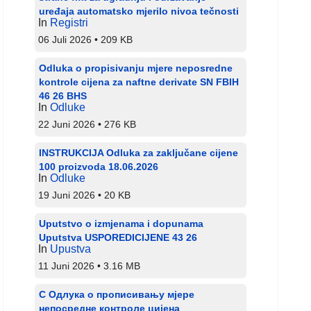
uređaja automatsko mjerilo nivoa tečnosti
In
Registri
06 Juli 2026
209 KB
Odluka o propisivanju mjere neposredne
kontrole cijena za naftne derivate SN FBIH
46 26 BHS
In
Odluke
22 Juni 2026
276 KB
INSTRUKCIJA Odluka za zaključane cijene
100 proizvoda 18.06.2026
In
Odluke
19 Juni 2026
20 KB
Uputstvo o izmjenama i dopunama
Uputstva USPOREDICIJENE 43 26
In
Upustva
11 Juni 2026
3.16 MB
С Одлука о прописивању мјере
непосредне контроле цијена