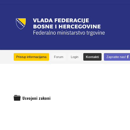
Pristup informacijama
Forum
Login
Kontakti
Zapratite nas!
Usvojeni zakoni
folder