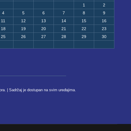
1
2
4
5
6
7
8
9
11
12
13
14
15
16
18
19
20
21
22
23
25
26
27
28
29
30
ora. | Sadržaj je dostupan na svim uređajima.