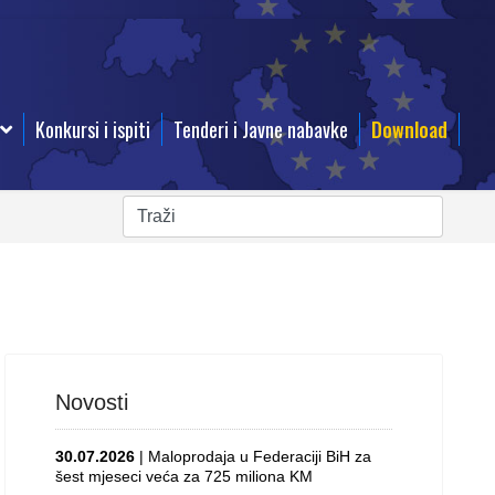
Konkursi i ispiti
Tenderi i Javne nabavke
Download
Novosti
30.07.2026
| Maloprodaja u Federaciji BiH za
šest mjeseci veća za 725 miliona KM