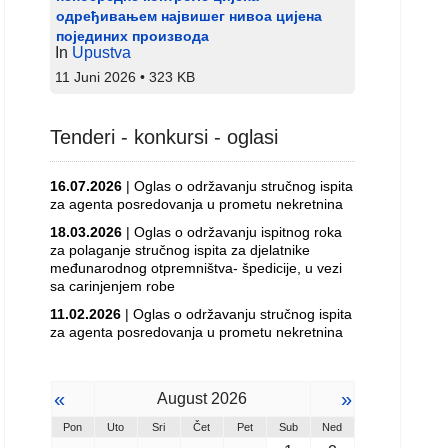
одређивањем највишег нивоа цијена
појединих производа
In
Upustva
11 Juni 2026
323 KB
Tenderi - konkursi - oglasi
16.07.2026
| Oglas o održavanju stručnog ispita
za agenta posredovanja u prometu nekretnina
18.03.2026
| Oglas o održavanju ispitnog roka
za polaganje stručnog ispita za djelatnike
međunarodnog otpremništva- špedicije, u vezi
sa carinjenjem robe
11.02.2026
| Oglas o održavanju stručnog ispita
za agenta posredovanja u prometu nekretnina
«
»
August 2026
Pon
Uto
Sri
Čet
Pet
Sub
Ned