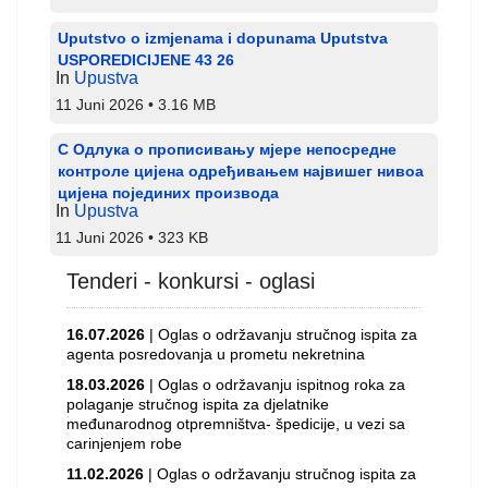
Uputstvo o izmjenama i dopunama Uputstva
USPOREDICIJENE 43 26
In
Upustva
11 Juni 2026
3.16 MB
С Одлука о прописивању мјере непосредне
контроле цијена одређивањем највишег нивоа
цијена појединих производа
In
Upustva
11 Juni 2026
323 KB
Tenderi - konkursi - oglasi
16.07.2026
| Oglas o održavanju stručnog ispita za
agenta posredovanja u prometu nekretnina
18.03.2026
| Oglas o održavanju ispitnog roka za
polaganje stručnog ispita za djelatnike
međunarodnog otpremništva- špedicije, u vezi sa
carinjenjem robe
11.02.2026
| Oglas o održavanju stručnog ispita za