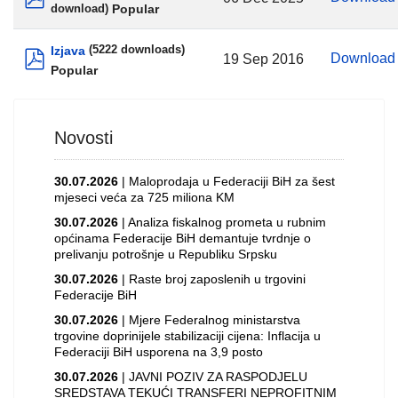
Popular
download)
pdf
Izjava
(5222 downloads)
Downloa
19 Sep 2016
Popular
pdf
Novosti
30.07.2026
| Maloprodaja u Federaciji BiH za šest
mjeseci veća za 725 miliona KM
30.07.2026
| Analiza fiskalnog prometa u rubnim
općinama Federacije BiH demantuje tvrdnje o
prelivanju potrošnje u Republiku Srpsku
30.07.2026
| Raste broj zaposlenih u trgovini
Federacije BiH
30.07.2026
| Mjere Federalnog ministarstva
trgovine doprinijele stabilizaciji cijena: Inflacija u
Federaciji BiH usporena na 3,9 posto
30.07.2026
| JAVNI POZIV ZA RASPODJELU
SREDSTAVA TEKUĆI TRANSFERI NEPROFITNIM