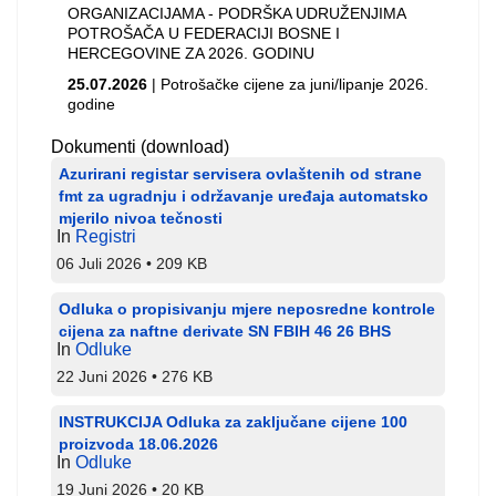
ORGANIZACIJAMA - PODRŠKA UDRUŽENJIMA
POTROŠAČA U FEDERACIJI BOSNE I
HERCEGOVINE ZA 2026. GODINU
25.07.2026
| Potrošačke cijene za juni/lipanje 2026.
godine
Dokumenti (download)
Azurirani registar servisera ovlaštenih od strane
fmt za ugradnju i održavanje uređaja automatsko
mjerilo nivoa tečnosti
In
Registri
06 Juli 2026
209 KB
Odluka o propisivanju mjere neposredne kontrole
cijena za naftne derivate SN FBIH 46 26 BHS
In
Odluke
22 Juni 2026
276 KB
INSTRUKCIJA Odluka za zaključane cijene 100
proizvoda 18.06.2026
In
Odluke
19 Juni 2026
20 KB