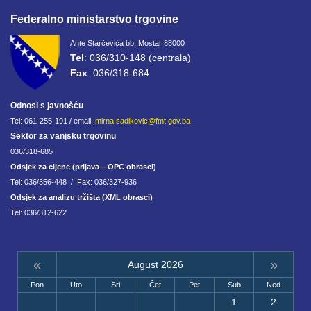
Federalno ministarstvo trgovine
Ante Starčevića bb, Mostar 88000
Tel
: 036/310-148 (centrala)
Fax
: 036/318-684
Odnosi s javnošću
Tel: 061-255-191 / email:
mirna.sadikovic@fmt.gov.ba
Sektor za vanjsku trgovinu
036/318-685
Odsjek za cijene (prijava – OPC obrasci)
Tel: 036/356-448 / Fax: 036/327-936
Odsjek za analizu tržišta (XML obrasci)
Tel: 036/312-622
«
»
August 2026
Pon
Uto
Sri
Čet
Pet
Sub
Ned
1
2