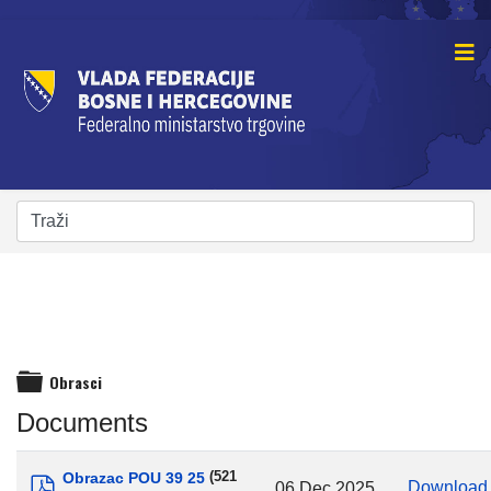
Obrasci
folder
Documents
Obrazac POU 39 25
(521
Downloa
06 Dec 2025