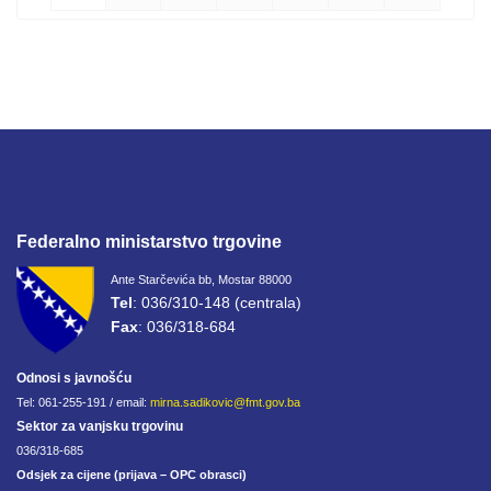
Federalno ministarstvo trgovine
Ante Starčevića bb, Mostar 88000
Tel
: 036/310-148 (centrala)
Fax
: 036/318-684
Odnosi s javnošću
Tel: 061-255-191 / email:
mirna.sadikovic@fmt.gov.ba
Sektor za vanjsku trgovinu
036/318-685
Odsjek za cijene (prijava – OPC obrasci)