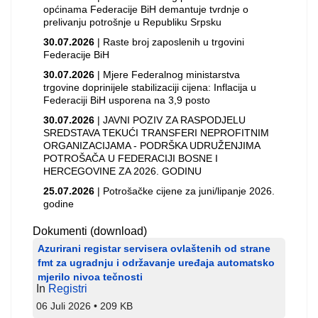
općinama Federacije BiH demantuje tvrdnje o
prelivanju potrošnje u Republiku Srpsku
30.07.2026
| Raste broj zaposlenih u trgovini
Federacije BiH
30.07.2026
| Mjere Federalnog ministarstva
trgovine doprinijele stabilizaciji cijena: Inflacija u
Federaciji BiH usporena na 3,9 posto
30.07.2026
| JAVNI POZIV ZA RASPODJELU
SREDSTAVA TEKUĆI TRANSFERI NEPROFITNIM
ORGANIZACIJAMA - PODRŠKA UDRUŽENJIMA
POTROŠAČA U FEDERACIJI BOSNE I
HERCEGOVINE ZA 2026. GODINU
25.07.2026
| Potrošačke cijene za juni/lipanje 2026.
godine
Dokumenti (download)
Azurirani registar servisera ovlaštenih od strane
fmt za ugradnju i održavanje uređaja automatsko
mjerilo nivoa tečnosti
In
Registri
06 Juli 2026
209 KB