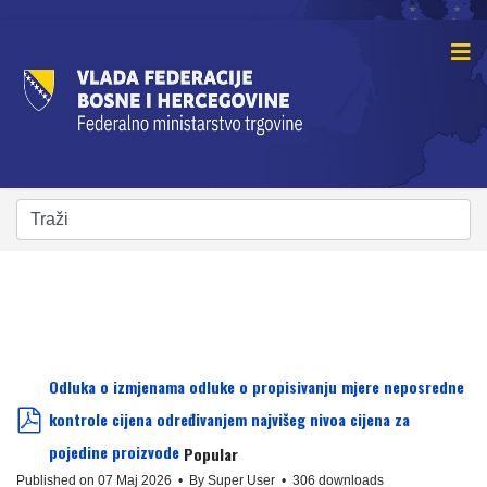
Odluka o izmjenama odluke o propisivanju mjere neposredne
kontrole cijena određivanjem najvišeg nivoa cijena za
pdf
pojedine proizvode
Popular
Published on 07 Maj 2026
By
Super User
306 downloads