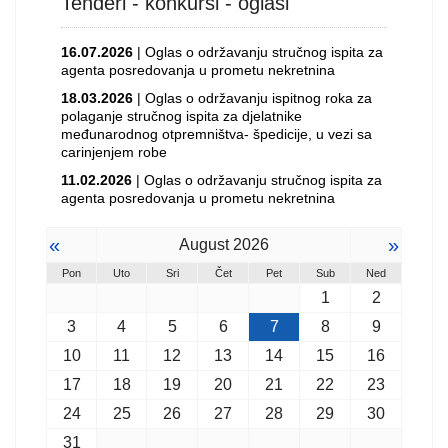
Tenderi - konkursi - oglasi
16.07.2026
| Oglas o održavanju stručnog ispita za
agenta posredovanja u prometu nekretnina
18.03.2026
| Oglas o održavanju ispitnog roka za
polaganje stručnog ispita za djelatnike
međunarodnog otpremništva- špedicije, u vezi sa
carinjenjem robe
11.02.2026
| Oglas o održavanju stručnog ispita za
agenta posredovanja u prometu nekretnina
«
»
August 2026
Pon
Uto
Sri
Čet
Pet
Sub
Ned
1
2
3
4
5
6
7
8
9
10
11
12
13
14
15
16
17
18
19
20
21
22
23
24
25
26
27
28
29
30
31