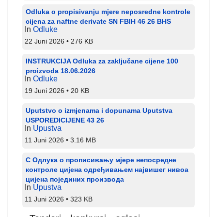
Odluka o propisivanju mjere neposredne kontrole
cijena za naftne derivate SN FBIH 46 26 BHS
In
Odluke
22 Juni 2026
276 KB
INSTRUKCIJA Odluka za zaključane cijene 100
proizvoda 18.06.2026
In
Odluke
19 Juni 2026
20 KB
Uputstvo o izmjenama i dopunama Uputstva
USPOREDICIJENE 43 26
In
Upustva
11 Juni 2026
3.16 MB
С Одлука о прописивању мјере непосредне
контроле цијена одређивањем највишег нивоа
цијена појединих производа
In
Upustva
11 Juni 2026
323 KB