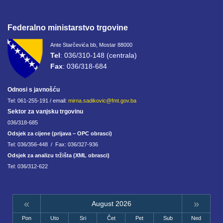
Federalno ministarstvo trgovine
Ante Starčevića bb, Mostar 88000
Tel
: 036/310-148 (centrala)
Fax
: 036/318-684
Odnosi s javnošću
Tel: 061-255-191 / email:
mirna.sadikovic@fmt.gov.ba
Sektor za vanjsku trgovinu
036/318-685
Odsjek za cijene (prijava – OPC obrasci)
Tel: 036/356-448 / Fax: 036/327-936
Odsjek za analizu tržišta (XML obrasci)
Tel: 036/312-622
«
»
August 2026
Pon
Uto
Sri
Čet
Pet
Sub
Ned