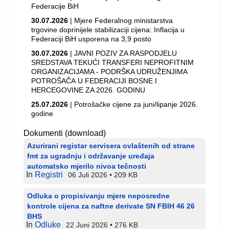
Federacije BiH
30.07.2026
| Mjere Federalnog ministarstva
trgovine doprinijele stabilizaciji cijena: Inflacija u
Federaciji BiH usporena na 3,9 posto
30.07.2026
| JAVNI POZIV ZA RASPODJELU
SREDSTAVA TEKUĆI TRANSFERI NEPROFITNIM
ORGANIZACIJAMA - PODRŠKA UDRUŽENJIMA
POTROŠAČA U FEDERACIJI BOSNE I
HERCEGOVINE ZA 2026. GODINU
25.07.2026
| Potrošačke cijene za juni/lipanje 2026.
godine
Dokumenti (download)
Azurirani registar servisera ovlaštenih od strane
fmt za ugradnju i održavanje uređaja
automatsko mjerilo nivoa tečnosti
In
Registri
06 Juli 2026
209 KB
Odluka o propisivanju mjere neposredne
kontrole cijena za naftne derivate SN FBIH 46 26
BHS
In
Odluke
22 Juni 2026
276 KB