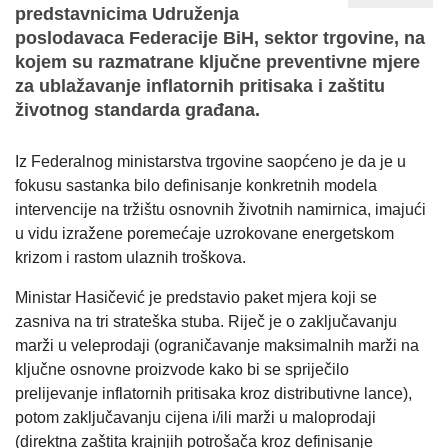
predstavnicima Udruženja
poslodavaca Federacije BiH, sektor trgovine, na
kojem su razmatrane ključne preventivne mjere
za ublažavanje inflatornih pritisaka i zaštitu
životnog standarda građana.
Iz Federalnog ministarstva trgovine saopćeno je da je u
fokusu sastanka bilo definisanje konkretnih modela
intervencije na tržištu osnovnih životnih namirnica, imajući
u vidu izražene poremećaje uzrokovane energetskom
krizom i rastom ulaznih troškova.
Ministar Hasičević je predstavio paket mjera koji se
zasniva na tri strateška stuba. Riječ je o zaključavanju
marži u veleprodaji (ograničavanje maksimalnih marži na
ključne osnovne proizvode kako bi se spriječilo
prelijevanje inflatornih pritisaka kroz distributivne lance),
potom zaključavanju cijena i/ili marži u maloprodaji
(direktna zaštita krajnjih potrošača kroz definisanje