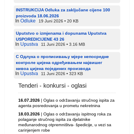
INSTRUKCIJA Odluka za zaključane cijene 100
proizvoda 18.06.2026
In
Odluke
19 Juni 2026
20 KB
Uputstvo o izmjenama i dopunama Uputstva
USPOREDICIJENE 43 26
In
Upustva
11 Juni 2026
3.16 MB
С Одлука о прописивању мјере непосредне
контроле цијена одређивањем највишег
нивоа цијена појединих производа
In
Upustva
11 Juni 2026
323 KB
Tenderi - konkursi - oglasi
16.07.2026
| Oglas o održavanju stručnog ispita za
agenta posredovanja u prometu nekretnina
18.03.2026
| Oglas o održavanju ispitnog roka za
polaganje stručnog ispita za djelatnike
međunarodnog otpremništva- špedicije, u vezi sa
carinjenjem robe