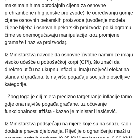
maksimalnih maloprodajnih cijena za osnovne
prehrambene i higijenske proizvode), te određivanju gornje
cijene osnovnih pekarskih proizvoda (uvođenje modela
cijene hljeba i osnovnih pekarskih proizvoda po kilogramu,
čime se onemogućavaju manipulacije kroz promjene
gramaže i naziva proizvoda).
Iz Ministarstva navode da osnovne životne namirnice imaju
visoko učešće u potrošačkoj korpi (CPI), što znači da
direktno utiču na ukupnu inflaciju, imaju najveći efekat na
standard građana, te najviše pogađaju socijalno osjetljive
kategorije.
- Zbog toga je cilj mjera precizno targetiranje inflacije tamo
gdje ona najviše pogađa građane, uz očuvanje
funkcionalnosti tržišta - kazao je ministar Hasičević.
Iz Ministarstva podsjećaju na mjere koje su na snazi, kao i
dodatne pravce djelovanja. Riječ je o ograničenju marži u