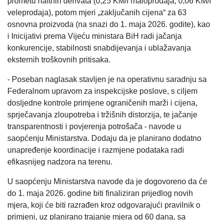
prometu naftnih derivata (0,25 KM/l maloprodaja, 0,06 KM/l
veleprodaja), potom mjeri „zaključanih cijena“ za 63
osnovna proizvoda (na snazi do 1. maja 2026. godite), kao
i Inicijativi prema Vijeću ministara BiH radi jačanja
konkurencije, stabilnosti snabdijevanja i ublažavanja
eksternih troškovnih pritisaka.
- Poseban naglasak stavljen je na operativnu saradnju sa
Federalnom upravom za inspekcijske poslove, s ciljem
dosljedne kontrole primjene ograničenih marži i cijena,
sprječavanja zloupotreba i tržišnih distorzija, te jačanje
transparentnosti i povjerenja potrošača - navode u
saopćenju Ministarstva. Dodaju da je planirano dodatno
unapređenje koordinacije i razmjene podataka radi
efikasnijeg nadzora na terenu.
U saopćenju Ministarstva navode da je dogovoreno da će
do 1. maja 2026. godine biti finaliziran prijedlog novih
mjera, koji će biti razrađen kroz odgovarajući pravilnik o
primjeni, uz planirano trajanje mjera od 60 dana, sa