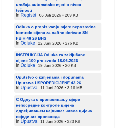
uređaja automatsko mjerilo nivoa
tečnosti
In
Registri
06 Juli 2026
209 KB
Odluka o propisivanju mjere neposredne
kontrole cijena za naftne derivate SN
FBIH 46 26 BHS
In
Odluke
22 Juni 2026
276 KB
INSTRUKCIJA Odluka za zaključane
cijene 100 proizvoda 18.06.2026
In
Odluke
19 Juni 2026
20 KB
Uputstvo o izmjenama i dopunama
Uputstva USPOREDICIJENE 43 26
In
Upustva
11 Juni 2026
3.16 MB
С Одлука о прописивању мјере
непосредне контроле цијена
одређивањем највишег нивоа цијена
појединих производа
In
Upustva
11 Juni 2026
323 KB