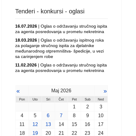
Tenderi - konkursi - oglasi
16.07.2026
| Oglas o održavanju stručnog ispita
za agenta posredovanja u prometu nekretnina
18.03.2026
| Oglas o održavanju ispitnog roka
za polaganje stručnog ispita za djelatnike
međunarodnog otpremništva- špedicije, u vezi
sa carinjenjem robe
11.02.2026
| Oglas o održavanju stručnog ispita
za agenta posredovanja u prometu nekretnina
«
»
Maj 2026
Pon
Uto
Sri
Čet
Pet
Sub
Ned
1
2
3
4
5
6
7
8
9
10
11
12
13
14
15
16
17
18
19
20
21
22
23
24