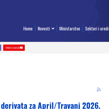
Home
Novosti
Ministarstvo
Sektori i uredi
Video kanal
 derivata za April/Travanj 2026.