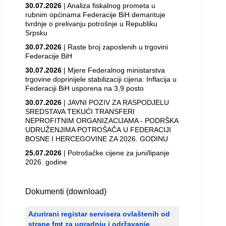
30.07.2026
| Analiza fiskalnog prometa u
rubnim općinama Federacije BiH demantuje
tvrdnje o prelivanju potrošnje u Republiku
Srpsku
30.07.2026
| Raste broj zaposlenih u trgovini
Federacije BiH
30.07.2026
| Mjere Federalnog ministarstva
trgovine doprinijele stabilizaciji cijena: Inflacija u
Federaciji BiH usporena na 3,9 posto
30.07.2026
| JAVNI POZIV ZA RASPODJELU
SREDSTAVA TEKUĆI TRANSFERI
NEPROFITNIM ORGANIZACIJAMA - PODRŠKA
UDRUŽENJIMA POTROŠAČA U FEDERACIJI
BOSNE I HERCEGOVINE ZA 2026. GODINU
25.07.2026
| Potrošačke cijene za juni/lipanje
2026. godine
Dokumenti (download)
Azurirani registar servisera ovlaštenih od
strane fmt za ugradnju i održavanje