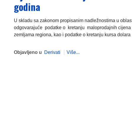
godina
U skladu sa zakonom propisanim nadležnostima u oblasti c
odgovarajuće podatke o kretanju maloprodajnih cijena 
zemljama regiona, kao i podatke o kretanju kursa dolara i
Objavljeno u
Derivati
Više...