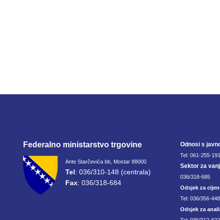
Federalno ministarstvo trgovine
Odnosi s javn
Tel: 061-255-191
Ante Starčevića bb, Mostar 88000
Sektor za van
Tel
: 036/310-148 (centrala)
036/318-685
Fax
: 036/318-684
Odsjek za cijen
Tel: 036/356-44
Odsjek za anali