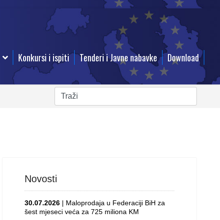
Konkursi i ispiti
Tenderi i Javne nabavke
Download
Novosti
30.07.2026
| Maloprodaja u Federaciji BiH za
šest mjeseci veća za 725 miliona KM