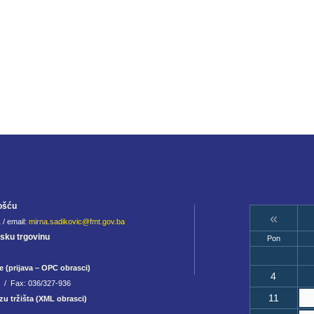
ošću
«
 / email:
mirna.sadikovic@fmt.gov.ba
jsku trgovinu
Pon
e (prijava – OPC obrasci)
4
8 / Fax: 036/327-936
11
zu tržišta (XML obrasci)