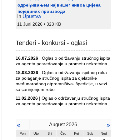
одређивањем највишег нивоа цијена
појединих производа
In
Upustva
11 Juni 2026
323 KB
Tenderi - konkursi - oglasi
16.07.2026
| Oglas o održavanju stručnog ispita
za agenta posredovanja u prometu nekretnina
18.03.2026
| Oglas o održavanju ispitnog roka
za polaganje stručnog ispita za djelatnike
međunarodnog otpremništva- špedicije, u vezi
sa carinjenjem robe
11.02.2026
| Oglas o održavanju stručnog ispita
za agenta posredovanja u prometu nekretnina
«
»
August 2026
Pon
Uto
Sri
Čet
Pet
Sub
Ned