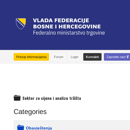
Pristup informacijama
Forum
Login
Kontakti
Zapratite nas!
Sektor za cijene i analizu tržišta
folder
Categories
Obavještenja