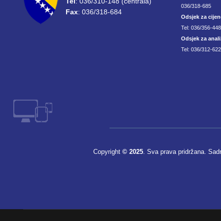
Tel
: 036/310-148 (centrala)
036/318-685
Fax
: 036/318-684
Odsjek za cijen
Tel: 036/356-44
Odsjek za anali
Tel: 036/312-622
Copyright
© 2025
. Sva prava pridržana. Sad