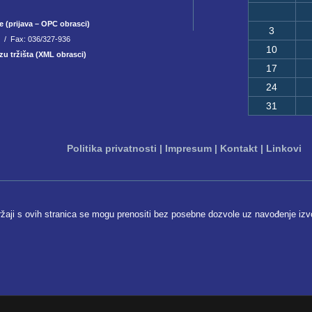
e (prijava – OPC obrasci)
3
8 / Fax: 036/327-936
10
zu tržišta (XML obrasci)
17
24
31
Politika privatnosti
|
Impresum
|
Kontakt
|
Linkovi
ržaji s ovih stranica se mogu prenositi bez posebne dozvole uz navođenje izv