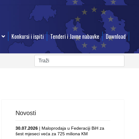
Konkursi i ispiti
Tenderi i Javne nabavke
Download
Novosti
30.07.2026
| Maloprodaja u Federaciji BiH za
šest mjeseci veća za 725 miliona KM