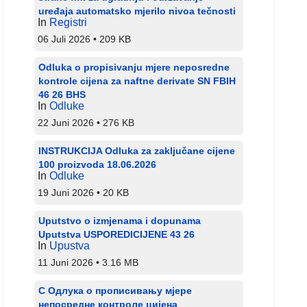
uređaja automatsko mjerilo nivoa tečnosti
In
Registri
06 Juli 2026
209 KB
Odluka o propisivanju mjere neposredne
kontrole cijena za naftne derivate SN FBIH
46 26 BHS
In
Odluke
22 Juni 2026
276 KB
INSTRUKCIJA Odluka za zaključane cijene
100 proizvoda 18.06.2026
In
Odluke
19 Juni 2026
20 KB
Uputstvo o izmjenama i dopunama
Uputstva USPOREDICIJENE 43 26
In
Upustva
11 Juni 2026
3.16 MB
С Одлука о прописивању мјере
непосредне контроле цијена