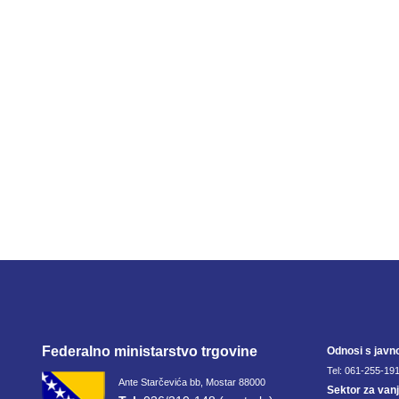
Federalno ministarstvo trgovine
Odnosi s javn
Tel: 061-255-191
Ante Starčevića bb, Mostar 88000
Sektor za van