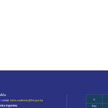
ošću
«
 / email:
mirna.sadikovic@fmt.gov.ba
jsku trgovinu
Pon