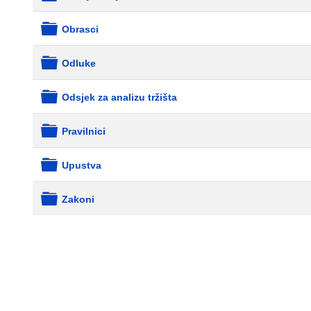
folder
Obrasci
folder
Odluke
folder
Odsjek za analizu tržišta
folder
Pravilnici
folder
Upustva
folder
Zakoni
folder