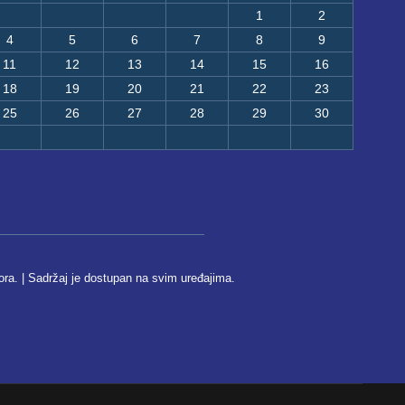
1
2
4
5
6
7
8
9
11
12
13
14
15
16
18
19
20
21
22
23
25
26
27
28
29
30
ora. | Sadržaj je dostupan na svim uređajima.