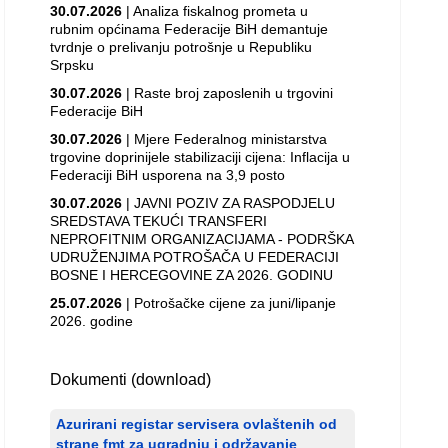
30.07.2026
| Analiza fiskalnog prometa u
rubnim općinama Federacije BiH demantuje
tvrdnje o prelivanju potrošnje u Republiku
Srpsku
30.07.2026
| Raste broj zaposlenih u trgovini
Federacije BiH
30.07.2026
| Mjere Federalnog ministarstva
trgovine doprinijele stabilizaciji cijena: Inflacija u
Federaciji BiH usporena na 3,9 posto
30.07.2026
| JAVNI POZIV ZA RASPODJELU
SREDSTAVA TEKUĆI TRANSFERI
NEPROFITNIM ORGANIZACIJAMA - PODRŠKA
UDRUŽENJIMA POTROŠAČA U FEDERACIJI
BOSNE I HERCEGOVINE ZA 2026. GODINU
25.07.2026
| Potrošačke cijene za juni/lipanje
2026. godine
Dokumenti (download)
Azurirani registar servisera ovlaštenih od
strane fmt za ugradnju i održavanje