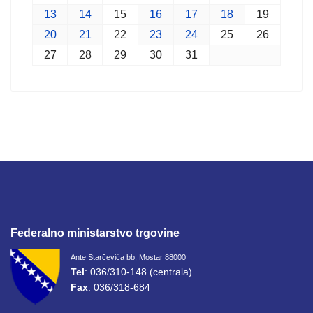
13
14
15
16
17
18
19
20
21
22
23
24
25
26
27
28
29
30
31
Federalno ministarstvo trgovine
Ante Starčevića bb, Mostar 88000
Tel
: 036/310-148 (centrala)
Fax
: 036/318-684