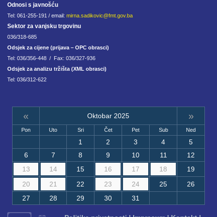
Odnosi s javnošću
Tel: 061-255-191 / email:
mirna.sadikovic@fmt.gov.ba
Sektor za vanjsku trgovinu
036/318-685
Odsjek za cijene (prijava – OPC obrasci)
Tel: 036/356-448 / Fax: 036/327-936
Odsjek za analizu tržišta (XML obrasci)
Tel: 036/312-622
«
»
Oktobar 2025
Pon
Uto
Sri
Čet
Pet
Sub
Ned
1
2
3
4
5
6
7
8
9
10
11
12
13
14
15
16
17
18
19
20
21
22
23
24
25
26
27
28
29
30
31