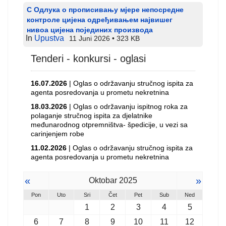
С Одлука о прописивању мјере непосредне
контроле цијена одређивањем највишег
нивоа цијена појединих производа
In
Upustva
11 Juni 2026
323 KB
Tenderi - konkursi - oglasi
16.07.2026
| Oglas o održavanju stručnog ispita za
agenta posredovanja u prometu nekretnina
18.03.2026
| Oglas o održavanju ispitnog roka za
polaganje stručnog ispita za djelatnike
međunarodnog otpremništva- špedicije, u vezi sa
carinjenjem robe
11.02.2026
| Oglas o održavanju stručnog ispita za
agenta posredovanja u prometu nekretnina
«
»
Oktobar 2025
Pon
Uto
Sri
Čet
Pet
Sub
Ned
1
2
3
4
5
6
7
8
9
10
11
12