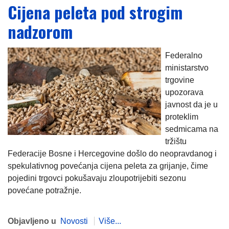
Cijena peleta pod strogim
nadzorom
Federalno
ministarstvo
trgovine
upozorava
javnost da je u
proteklim
sedmicama na
tržištu
Federacije Bosne i Hercegovine došlo do neopravdanog i
spekulativnog povećanja cijena peleta za grijanje, čime
pojedini trgovci pokušavaju zloupotrijebiti sezonu
povećane potražnje.
Objavljeno u
Novosti
Više...