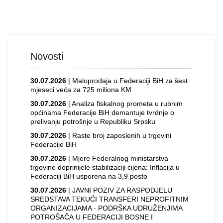
Novosti
30.07.2026
| Maloprodaja u Federaciji BiH za šest
mjeseci veća za 725 miliona KM
30.07.2026
| Analiza fiskalnog prometa u rubnim
općinama Federacije BiH demantuje tvrdnje o
prelivanju potrošnje u Republiku Srpsku
30.07.2026
| Raste broj zaposlenih u trgovini
Federacije BiH
30.07.2026
| Mjere Federalnog ministarstva
trgovine doprinijele stabilizaciji cijena: Inflacija u
Federaciji BiH usporena na 3,9 posto
30.07.2026
| JAVNI POZIV ZA RASPODJELU
SREDSTAVA TEKUĆI TRANSFERI NEPROFITNIM
ORGANIZACIJAMA - PODRŠKA UDRUŽENJIMA
POTROŠAČA U FEDERACIJI BOSNE I