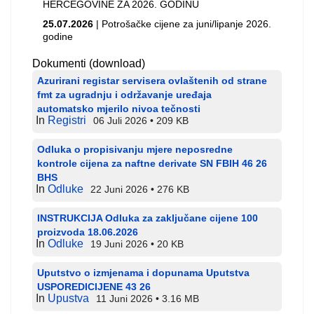
HERCEGOVINE ZA 2026. GODINU
25.07.2026
| Potrošačke cijene za juni/lipanje 2026.
godine
Dokumenti (download)
Azurirani registar servisera ovlaštenih od strane
fmt za ugradnju i održavanje uređaja
automatsko mjerilo nivoa tečnosti
In
Registri
06 Juli 2026
209 KB
Odluka o propisivanju mjere neposredne
kontrole cijena za naftne derivate SN FBIH 46 26
BHS
In
Odluke
22 Juni 2026
276 KB
INSTRUKCIJA Odluka za zaključane cijene 100
proizvoda 18.06.2026
In
Odluke
19 Juni 2026
20 KB
Uputstvo o izmjenama i dopunama Uputstva
USPOREDICIJENE 43 26
In
Upustva
11 Juni 2026
3.16 MB