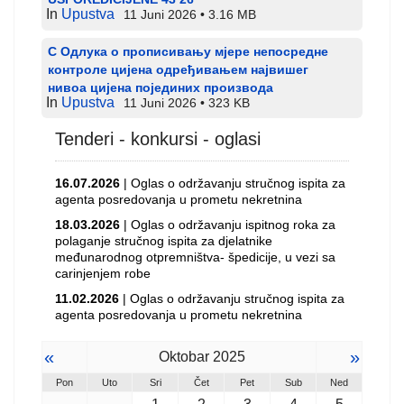
In
Upustva
11 Juni 2026
3.16 MB
С Одлука о прописивању мјере непосредне
контроле цијена одређивањем највишег
нивоа цијена појединих производа
In
Upustva
11 Juni 2026
323 KB
Tenderi - konkursi - oglasi
16.07.2026
| Oglas o održavanju stručnog ispita za
agenta posredovanja u prometu nekretnina
18.03.2026
| Oglas o održavanju ispitnog roka za
polaganje stručnog ispita za djelatnike
međunarodnog otpremništva- špedicije, u vezi sa
carinjenjem robe
11.02.2026
| Oglas o održavanju stručnog ispita za
agenta posredovanja u prometu nekretnina
«
»
Oktobar 2025
Pon
Uto
Sri
Čet
Pet
Sub
Ned