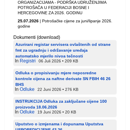
ORGANIZACIJAMA - PODRŠKA UDRUŽENJIMA
POTROŠAČA U FEDERACIJI BOSNE I
HERCEGOVINE ZA 2026. GODINU
25.07.2026
| Potrošačke cijene za juni/lipanje 2026.
godine
Dokumenti (download)
Azurirani registar servisera ovlaštenih od strane
fmt za ugradnju i održavanje uređaja
automatsko mjerilo nivoa tečnosti
In
Registri
06 Juli 2026
209 KB
Odluka o propisivanju mjere neposredne
kontrole cijena za naftne derivate SN FBIH 46 26
BHS
In
Odluke
22 Juni 2026
276 KB
INSTRUKCIJA Odluka za zaključane cijene 100
proizvoda 18.06.2026
In
Odluke
19 Juni 2026
20 KB
Uputstvo o izmjenama i dopunama Uputstva
USPOREDICIJENE 43 26