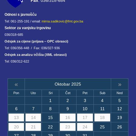
Fax
: 036/318-684
Odnosi s javnošću
Tel: 061-255-191 / email:
mirna.sadikovic@fmt.gov.ba
Sektor za vanjsku trgovinu
036/318-685
Odsjek za cijene (prijava – OPC obrasci)
Tel: 036/356-448 / Fax: 036/327-936
Odsjek za analizu tržišta (XML obrasci)
Tel: 036/312-622
«
»
Oktobar 2025
Pon
Uto
Sri
Čet
Pet
Sub
Ned
1
2
3
4
5
6
7
8
9
10
11
12
13
14
15
16
17
18
19
20
21
22
23
24
25
26
27
28
29
30
31