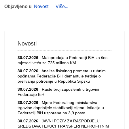
Objavljeno u
Novosti
Više...
Novosti
30.07.2026
| Maloprodaja u Federaciji BiH za šest
mjeseci veća za 725 miliona KM
30.07.2026
| Analiza fiskalnog prometa u rubnim
općinama Federacije BiH demantuje tvrdnje o
prelivanju potrošnje u Republiku Srpsku
30.07.2026
| Raste broj zaposlenih u trgovini
Federacije BiH
30.07.2026
| Mjere Federalnog ministarstva
trgovine doprinijele stabilizaciji cijena: Inflacija u
Federaciji BiH usporena na 3,9 posto
30.07.2026
| JAVNI POZIV ZA RASPODJELU
SREDSTAVA TEKUĆI TRANSFERI NEPROFITNIM