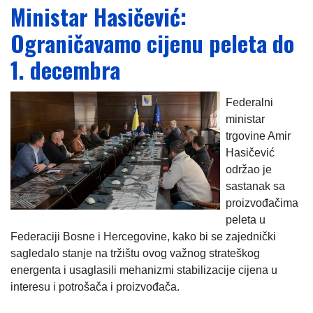
Ministar Hasičević:
Ograničavamo cijenu peleta do
1. decembra
Federalni
ministar
trgovine Amir
Hasičević
održao je
sastanak sa
proizvođačima
peleta u
Federaciji Bosne i Hercegovine, kako bi se zajednički
sagledalo stanje na tržištu ovog važnog strateškog
energenta i usaglasili mehanizmi stabilizacije cijena u
interesu i potrošača i proizvođača.