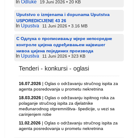
In
Odluke
19 Juni 2026
20 KB
Uputstvo o izmjenama i dopunama Uputstva
USPOREDICIJENE 43 26
In
Upustva
11 Juni 2026
3.16 MB
С Одлука о прописивању мјере непосредне
контроле цијена одређивањем највишег
нивоа цијена појединих производа
In
Upustva
11 Juni 2026
323 KB
Tenderi - konkursi - oglasi
16.07.2026
| Oglas o održavanju stručnog ispita za
agenta posredovanja u prometu nekretnina
18.03.2026
| Oglas o održavanju ispitnog roka za
polaganje stručnog ispita za djelatnike
međunarodnog otpremništva- špedicije, u vezi sa
carinjenjem robe
11.02.2026
| Oglas o održavanju stručnog ispita za
agenta posredovanja u prometu nekretnina