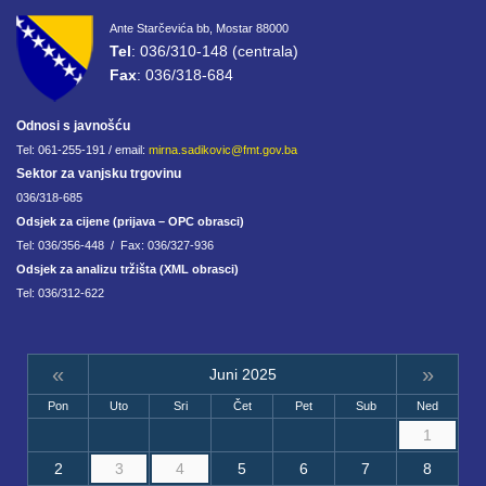
Ante Starčevića bb, Mostar 88000
Tel
: 036/310-148 (centrala)
Fax
: 036/318-684
Odnosi s javnošću
Tel: 061-255-191 / email:
mirna.sadikovic@fmt.gov.ba
Sektor za vanjsku trgovinu
036/318-685
Odsjek za cijene (prijava – OPC obrasci)
Tel: 036/356-448 / Fax: 036/327-936
Odsjek za analizu tržišta (XML obrasci)
Tel: 036/312-622
«
»
Juni 2025
Pon
Uto
Sri
Čet
Pet
Sub
Ned
1
2
3
4
5
6
7
8