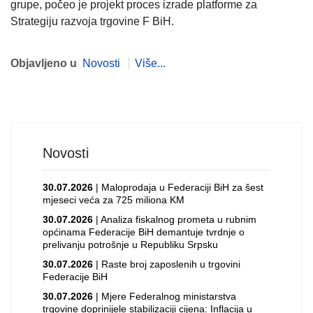
grupe, počeo je projekt proces izrade platforme za
Strategiju razvoja trgovine F BiH.
Objavljeno u
Novosti
Više...
Novosti
30.07.2026
| Maloprodaja u Federaciji BiH za šest
mjeseci veća za 725 miliona KM
30.07.2026
| Analiza fiskalnog prometa u rubnim
općinama Federacije BiH demantuje tvrdnje o
prelivanju potrošnje u Republiku Srpsku
30.07.2026
| Raste broj zaposlenih u trgovini
Federacije BiH
30.07.2026
| Mjere Federalnog ministarstva
trgovine doprinijele stabilizaciji cijena: Inflacija u