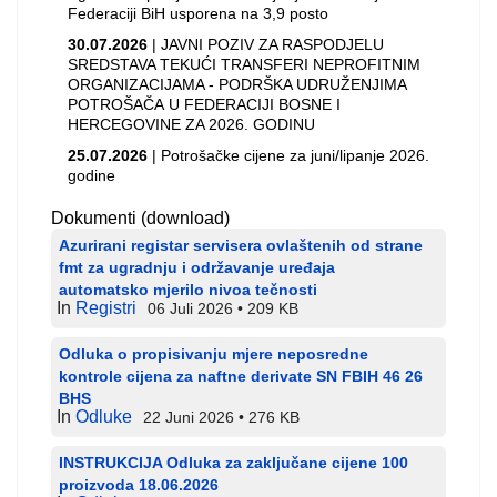
Federaciji BiH usporena na 3,9 posto
30.07.2026
| JAVNI POZIV ZA RASPODJELU
SREDSTAVA TEKUĆI TRANSFERI NEPROFITNIM
ORGANIZACIJAMA - PODRŠKA UDRUŽENJIMA
POTROŠAČA U FEDERACIJI BOSNE I
HERCEGOVINE ZA 2026. GODINU
25.07.2026
| Potrošačke cijene za juni/lipanje 2026.
godine
Dokumenti (download)
Azurirani registar servisera ovlaštenih od strane
fmt za ugradnju i održavanje uređaja
automatsko mjerilo nivoa tečnosti
In
Registri
06 Juli 2026
209 KB
Odluka o propisivanju mjere neposredne
kontrole cijena za naftne derivate SN FBIH 46 26
BHS
In
Odluke
22 Juni 2026
276 KB
INSTRUKCIJA Odluka za zaključane cijene 100
proizvoda 18.06.2026