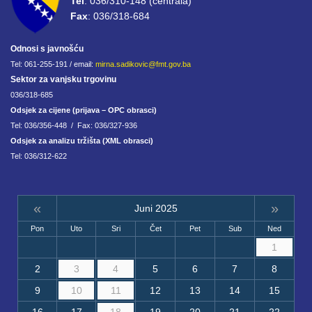
Tel
: 036/310-148 (centrala)
Fax
: 036/318-684
Odnosi s javnošću
Tel: 061-255-191 / email:
mirna.sadikovic@fmt.gov.ba
Sektor za vanjsku trgovinu
036/318-685
Odsjek za cijene (prijava – OPC obrasci)
Tel: 036/356-448 / Fax: 036/327-936
Odsjek za analizu tržišta (XML obrasci)
Tel: 036/312-622
«
»
Juni 2025
Pon
Uto
Sri
Čet
Pet
Sub
Ned
1
2
3
4
5
6
7
8
9
10
11
12
13
14
15
16
17
18
19
20
21
22