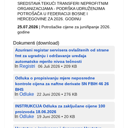
SREDSTAVA TEKUĆI TRANSFERI NEPROFITNIM
ORGANIZACIJAMA - PODRŠKA UDRUŽENJIMA
POTROŠAČA U FEDERACIJI BOSNE I
HERCEGOVINE ZA 2026. GODINU
25.07.2026
| Potrošačke cijene za juni/lipanje 2026.
godine
Dokumenti (download)
Azurirani registar servisera ovlaštenih od strane
fmt za ugradnju i održavanje uređaja
automatsko mjerilo nivoa tečnosti
In
Registri
06 Juli 2026
209 KB
Odluka o propisivanju mjere neposredne
kontrole cijena za naftne derivate SN FBIH 46 26
BHS
In
Odluke
22 Juni 2026
276 KB
INSTRUKCIJA Odluka za zaključane cijene 100
proizvoda 18.06.2026
In
Odluke
19 Juni 2026
20 KB