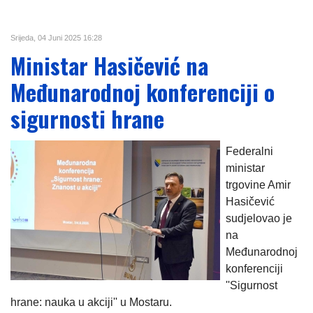
Srijeda, 04 Juni 2025 16:28
Ministar Hasičević na
Međunarodnoj konferenciji o
sigurnosti hrane
Federalni
ministar
trgovine Amir
Hasičević
sudjelovao je
na
Međunarodnoj
konferenciji
''Sigurnost
hrane: nauka u akciji'' u Mostaru.