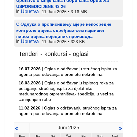
Uputstvo o izmjenama i dopunama Uputstva
USPOREDICIJENE 43 26
In
Upustva
11 Juni 2026
3.16 MB
С Одлука о прописивању мјере непосредне
контроле цијена одређивањем највишег
нивоа цијена појединих производа
In
Upustva
11 Juni 2026
323 KB
Tenderi - konkursi - oglasi
16.07.2026
| Oglas o održavanju stručnog ispita za
agenta posredovanja u prometu nekretnina
18.03.2026
| Oglas o održavanju ispitnog roka za
polaganje stručnog ispita za djelatnike
međunarodnog otpremništva- špedicije, u vezi sa
carinjenjem robe
11.02.2026
| Oglas o održavanju stručnog ispita za
agenta posredovanja u prometu nekretnina
«
»
Juni 2025
Pon
Uto
Sri
Čet
Pet
Sub
Ned