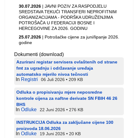
30.07.2026
| JAVNI POZIV ZA RASPODJELU
SREDSTAVA TEKUĆI TRANSFERI NEPROFITNIM
ORGANIZACIJAMA - PODRŠKA UDRUŽENJIMA
POTROŠAČA U FEDERACIJI BOSNE I
HERCEGOVINE ZA 2026. GODINU
25.07.2026
| Potrošačke cijene za juni/lipanje 2026.
godine
Dokumenti (download)
Azurirani registar servisera ovlaštenih od strane
fmt za ugradnju i održavanje uređaja
automatsko mjerilo nivoa tečnosti
In
Registri
06 Juli 2026
209 KB
Odluka o propisivanju mjere neposredne
kontrole cijena za naftne derivate SN FBIH 46 26
BHS
In
Odluke
22 Juni 2026
276 KB
INSTRUKCIJA Odluka za zaključane cijene 100
proizvoda 18.06.2026
In
Odluke
19 Juni 2026
20 KB