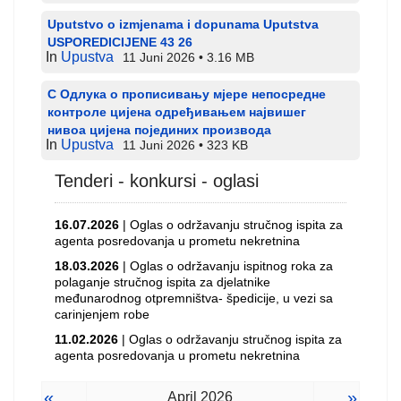
Uputstvo o izmjenama i dopunama Uputstva
USPOREDICIJENE 43 26
In
Upustva
11 Juni 2026
3.16 MB
С Одлука о прописивању мјере непосредне
контроле цијена одређивањем највишег
нивоа цијена појединих производа
In
Upustva
11 Juni 2026
323 KB
Tenderi - konkursi - oglasi
16.07.2026
| Oglas o održavanju stručnog ispita za
agenta posredovanja u prometu nekretnina
18.03.2026
| Oglas o održavanju ispitnog roka za
polaganje stručnog ispita za djelatnike
međunarodnog otpremništva- špedicije, u vezi sa
carinjenjem robe
11.02.2026
| Oglas o održavanju stručnog ispita za
agenta posredovanja u prometu nekretnina
«
»
April 2026