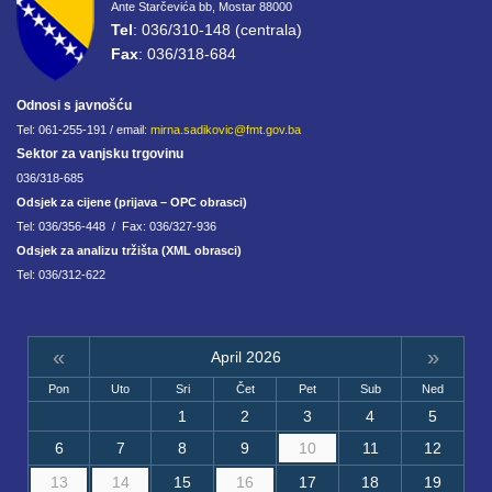
Ante Starčevića bb, Mostar 88000
Tel
: 036/310-148 (centrala)
Fax
: 036/318-684
Odnosi s javnošću
Tel: 061-255-191 / email:
mirna.sadikovic@fmt.gov.ba
Sektor za vanjsku trgovinu
036/318-685
Odsjek za cijene (prijava – OPC obrasci)
Tel: 036/356-448 / Fax: 036/327-936
Odsjek za analizu tržišta (XML obrasci)
Tel: 036/312-622
«
»
April 2026
Pon
Uto
Sri
Čet
Pet
Sub
Ned
1
2
3
4
5
6
7
8
9
10
11
12
13
14
15
16
17
18
19