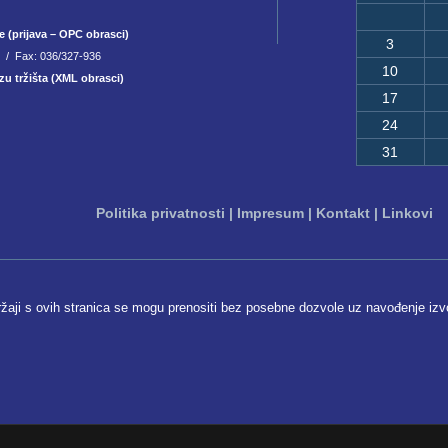
e (prijava – OPC obrasci)
3
8 / Fax: 036/327-936
10
zu tržišta (XML obrasci)
17
24
31
Politika privatnosti
|
Impresum
|
Kontakt
|
Linkovi
ržaji s ovih stranica se mogu prenositi bez posebne dozvole uz navođenje izv