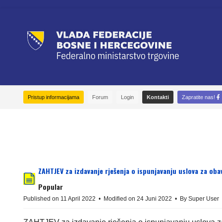
Pristup informacijama
Forum
Login
Kontakti
Zapratite nas!
ZAHTJEV za izdavanje rješenja o ispunjavanju uslova za oba
Popular
document
Published on 11 April 2022
Modified on 24 Juni 2022
By
Super User