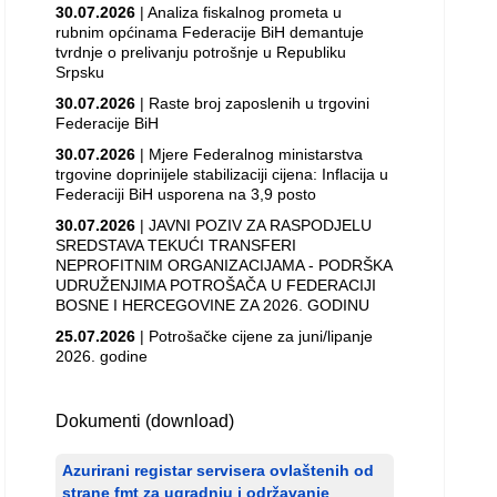
30.07.2026
| Analiza fiskalnog prometa u
rubnim općinama Federacije BiH demantuje
tvrdnje o prelivanju potrošnje u Republiku
Srpsku
30.07.2026
| Raste broj zaposlenih u trgovini
Federacije BiH
30.07.2026
| Mjere Federalnog ministarstva
trgovine doprinijele stabilizaciji cijena: Inflacija u
Federaciji BiH usporena na 3,9 posto
30.07.2026
| JAVNI POZIV ZA RASPODJELU
SREDSTAVA TEKUĆI TRANSFERI
NEPROFITNIM ORGANIZACIJAMA - PODRŠKA
UDRUŽENJIMA POTROŠAČA U FEDERACIJI
BOSNE I HERCEGOVINE ZA 2026. GODINU
25.07.2026
| Potrošačke cijene za juni/lipanje
2026. godine
Dokumenti (download)
Azurirani registar servisera ovlaštenih od
strane fmt za ugradnju i održavanje