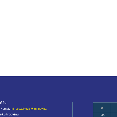
ošću
«
 / email:
mirna.sadikovic@fmt.gov.ba
jsku trgovinu
Pon