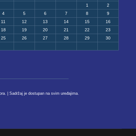
1
2
4
5
6
7
8
9
11
12
13
14
15
16
18
19
20
21
22
23
25
26
27
28
29
30
ora. | Sadržaj je dostupan na svim uređajima.