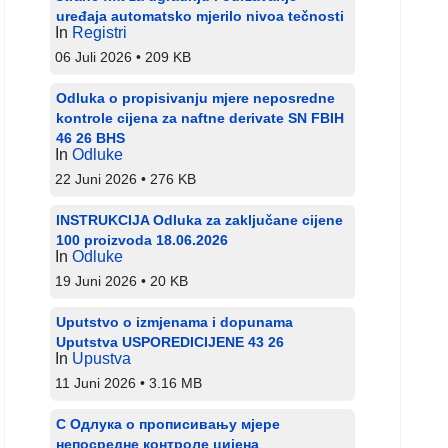
uređaja automatsko mjerilo nivoa tečnosti
In
Registri
06 Juli 2026
209 KB
Odluka o propisivanju mjere neposredne
kontrole cijena za naftne derivate SN FBIH
46 26 BHS
In
Odluke
22 Juni 2026
276 KB
INSTRUKCIJA Odluka za zaključane cijene
100 proizvoda 18.06.2026
In
Odluke
19 Juni 2026
20 KB
Uputstvo o izmjenama i dopunama
Uputstva USPOREDICIJENE 43 26
In
Upustva
11 Juni 2026
3.16 MB
С Одлука о прописивању мјере
непосредне контроле цијена