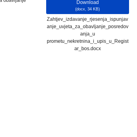
a obavljanje
Download
(
docx,
34 KB
)
Zahtjev_izdavanje_rjesenja_ispunjav
anje_uvjeta_za_obavljanje_posredov
anja_u
prometu_nekretnina_i_upis_u_Regist
ar_bos.docx