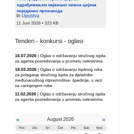
одређивањем највишег нивоа цијена
појединих производа
In
Upustva
11 Juni 2026
323 KB
Tenderi - konkursi - oglasi
16.07.2026
| Oglas o održavanju stručnog ispita
za agenta posredovanja u prometu nekretnina
18.03.2026
| Oglas o održavanju ispitnog roka
za polaganje stručnog ispita za djelatnike
međunarodnog otpremništva- špedicije, u vezi
sa carinjenjem robe
11.02.2026
| Oglas o održavanju stručnog ispita
za agenta posredovanja u prometu nekretnina
«
»
August 2026
Pon
Uto
Sri
Čet
Pet
Sub
Ned