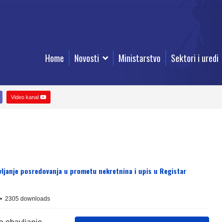
Home
Novosti
Ministarstvo
Sektori i uredi
Video kanal
vljanje posredovanja u prometu nekretnina i upis u Registar
2305 downloads