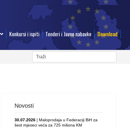
Konkursi i ispiti
Tenderi i Javne nabavke
Download
Novosti
30.07.2026
| Maloprodaja u Federaciji BiH za
šest mjeseci veća za 725 miliona KM