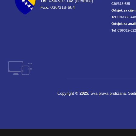
Tel
: 036/310-148 (centrala)
036/318-685
Fax
: 036/318-684
Odsjek za cijen
Tel: 036/356-44
Odsjek za anali
Tel: 036/312-622
Copyright
© 2025
. Sva prava pridržana. Sad