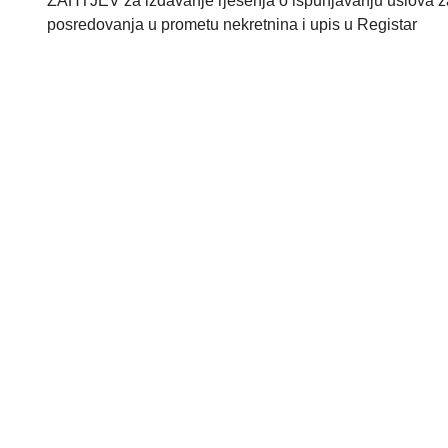
ZAHTJEV za izdavanje rješenja o ispunjavanju uslova z
posredovanja u prometu nekretnina i upis u Registar