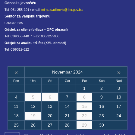
Odnosi s javnošću
Tel: 061-255-191 / email:
mirna.sadikovic@fmt.gov.ba
Sektor za vanjsku trgovinu
036/318-685
Odsjek za cijene (prijava – OPC obrasci)
Tel: 036/356-448 / Fax: 036/327-936
Odsjek za analizu tržišta (XML obrasci)
Tel: 036/312-622
«
»
Novembar 2024
Pon
Uto
Sri
Čet
Pet
Sub
Ned
1
2
3
4
5
6
7
8
9
10
11
12
13
14
15
16
17
18
19
20
21
22
23
24
25
26
27
28
29
30