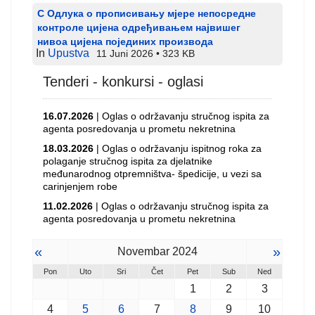
С Одлука о прописивању мјере непосредне
контроле цијена одређивањем највишег
нивоа цијена појединих производа
In
Upustva
11 Juni 2026
323 KB
Tenderi - konkursi - oglasi
16.07.2026
| Oglas o održavanju stručnog ispita za
agenta posredovanja u prometu nekretnina
18.03.2026
| Oglas o održavanju ispitnog roka za
polaganje stručnog ispita za djelatnike
međunarodnog otpremništva- špedicije, u vezi sa
carinjenjem robe
11.02.2026
| Oglas o održavanju stručnog ispita za
agenta posredovanja u prometu nekretnina
«
»
Novembar 2024
Pon
Uto
Sri
Čet
Pet
Sub
Ned
1
2
3
4
5
6
7
8
9
10