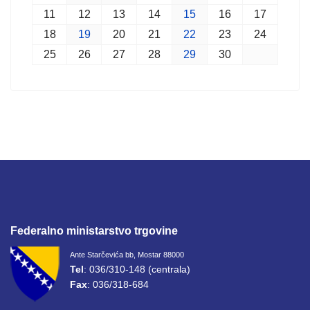
11
12
13
14
15
16
17
18
19
20
21
22
23
24
25
26
27
28
29
30
Federalno ministarstvo trgovine
Ante Starčevića bb, Mostar 88000
Tel
: 036/310-148 (centrala)
Fax
: 036/318-684