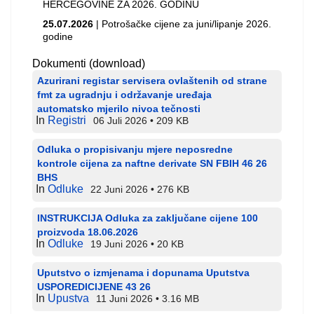
HERCEGOVINE ZA 2026. GODINU
25.07.2026
| Potrošačke cijene za juni/lipanje 2026.
godine
Dokumenti (download)
Azurirani registar servisera ovlaštenih od strane
fmt za ugradnju i održavanje uređaja
automatsko mjerilo nivoa tečnosti
In
Registri
06 Juli 2026
209 KB
Odluka o propisivanju mjere neposredne
kontrole cijena za naftne derivate SN FBIH 46 26
BHS
In
Odluke
22 Juni 2026
276 KB
INSTRUKCIJA Odluka za zaključane cijene 100
proizvoda 18.06.2026
In
Odluke
19 Juni 2026
20 KB
Uputstvo o izmjenama i dopunama Uputstva
USPOREDICIJENE 43 26
In
Upustva
11 Juni 2026
3.16 MB