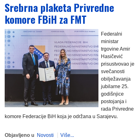
Srebrna plaketa Privredne
komore FBiH za FMT
Federalni
ministar
trgovine Amir
Hasičević
prisustvovao je
svečanosti
obilježavanja
jubilarne 25.
godišnjice
postojanja i
rada Privredne
komore Federacije BiH koja je održana u Sarajevu.
Objavljeno u
Novosti
Više...