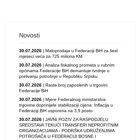
Novosti
30.07.2026
| Maloprodaja u Federaciji BiH za šest
mjeseci veća za 725 miliona KM
30.07.2026
| Analiza fiskalnog prometa u rubnim
općinama Federacije BiH demantuje tvrdnje o
prelivanju potrošnje u Republiku Srpsku
30.07.2026
| Raste broj zaposlenih u trgovini
Federacije BiH
30.07.2026
| Mjere Federalnog ministarstva
trgovine doprinijele stabilizaciji cijena: Inflacija u
Federaciji BiH usporena na 3,9 posto
30.07.2026
| JAVNI POZIV ZA RASPODJELU
SREDSTAVA TEKUĆI TRANSFERI NEPROFITNIM
ORGANIZACIJAMA - PODRŠKA UDRUŽENJIMA
POTROŠAČA U FEDERACIJI BOSNE I