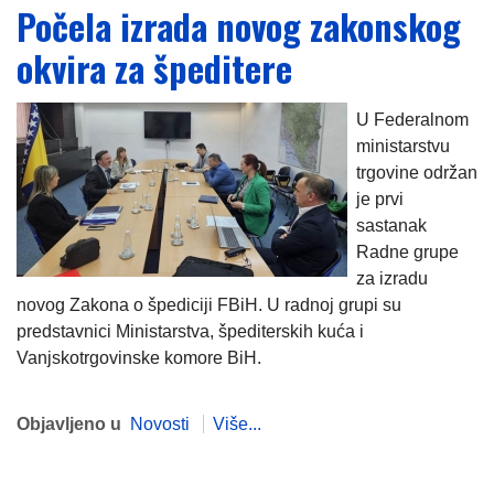
Počela izrada novog zakonskog
okvira za špeditere
U Federalnom
ministarstvu
trgovine održan
je prvi
sastanak
Radne grupe
za izradu
novog Zakona o špediciji FBiH. U radnoj grupi su
predstavnici Ministarstva, špediterskih kuća i
Vanjskotrgovinske komore BiH.
Objavljeno u
Novosti
Više...