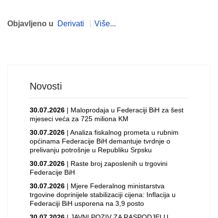
Objavljeno u
Derivati
Više...
Novosti
30.07.2026
| Maloprodaja u Federaciji BiH za šest
mjeseci veća za 725 miliona KM
30.07.2026
| Analiza fiskalnog prometa u rubnim
općinama Federacije BiH demantuje tvrdnje o
prelivanju potrošnje u Republiku Srpsku
30.07.2026
| Raste broj zaposlenih u trgovini
Federacije BiH
30.07.2026
| Mjere Federalnog ministarstva
trgovine doprinijele stabilizaciji cijena: Inflacija u
Federaciji BiH usporena na 3,9 posto
30.07.2026
| JAVNI POZIV ZA RASPODJELU