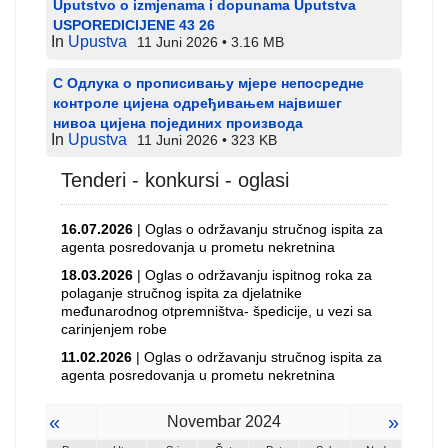
Uputstvo o izmjenama i dopunama Uputstva
USPOREDICIJENE 43 26
In
Upustva
11 Juni 2026
3.16 MB
С Одлука о прописивању мјере непосредне
контроле цијена одређивањем највишег
нивоа цијена појединих производа
In
Upustva
11 Juni 2026
323 KB
Tenderi - konkursi - oglasi
16.07.2026
| Oglas o održavanju stručnog ispita za
agenta posredovanja u prometu nekretnina
18.03.2026
| Oglas o održavanju ispitnog roka za
polaganje stručnog ispita za djelatnike
međunarodnog otpremništva- špedicije, u vezi sa
carinjenjem robe
11.02.2026
| Oglas o održavanju stručnog ispita za
agenta posredovanja u prometu nekretnina
«
»
Novembar 2024