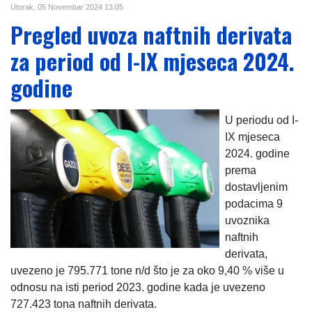
Utorak, 05 Novembar 2024 13:05
Pregled uvoza naftnih derivata
za period od I-IX mjeseca 2024.
godine
U periodu od I-
IX mjeseca
2024. godine
prema
dostavljenim
podacima 9
uvoznika
naftnih
derivata,
uvezeno je 795.771 tone n/d što je za oko 9,40 % više u
odnosu na isti period 2023. godine kada je uvezeno
727.423 tona naftnih derivata.