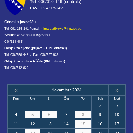
Tel
: 036/310-148 (centrala)
Fax
: 036/318-684
Odnosi s javnošću
Tel: 061-255-191 / email:
mirna.sadikovic@fmt.gov.ba
Sektor za vanjsku trgovinu
036/318-685
Odsjek za cijene (prijava – OPC obrasci)
Tel: 036/356-448 / Fax: 036/327-936
Odsjek za analizu tržišta (XML obrasci)
Tel: 036/312-622
«
»
Novembar 2024
Pon
Uto
Sri
Čet
Pet
Sub
Ned
1
2
3
4
5
6
7
8
9
10
11
12
13
14
15
16
17
18
19
20
21
22
23
24