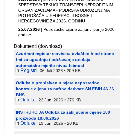
SREDSTAVA TEKUĆI TRANSFERI NEPROFITNIM
ORGANIZACIJAMA - PODRŠKA UDRUŽENJIMA
POTROŠAČA U FEDERACIJI BOSNE I
HERCEGOVINE ZA 2026. GODINU
25.07.2026
| Potrošačke cijene za juni/lipanje 2026.
godine
Dokumenti (download)
Azurirani registar servisera ovlaštenih od strane
fmt za ugradnju i održavanje uređaja
automatsko mjerilo nivoa tečnosti
In
Registri
06 Juli 2026
209 KB
Odluka o propisivanju mjere neposredne
kontrole cijena za naftne derivate SN FBIH 46 26
BHS
In
Odluke
22 Juni 2026
276 KB
INSTRUKCIJA Odluka za zaključane cijene 100
proizvoda 18.06.2026
In
Odluke
19 Juni 2026
20 KB