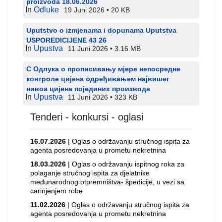
proizvoda 18.06.2026
In
Odluke
19 Juni 2026
20 KB
Uputstvo o izmjenama i dopunama Uputstva
USPOREDICIJENE 43 26
In
Upustva
11 Juni 2026
3.16 MB
С Одлука о прописивању мјере непосредне
контроле цијена одређивањем највишег
нивоа цијена појединих производа
In
Upustva
11 Juni 2026
323 KB
Tenderi - konkursi - oglasi
16.07.2026
| Oglas o održavanju stručnog ispita za
agenta posredovanja u prometu nekretnina
18.03.2026
| Oglas o održavanju ispitnog roka za
polaganje stručnog ispita za djelatnike
međunarodnog otpremništva- špedicije, u vezi sa
carinjenjem robe
11.02.2026
| Oglas o održavanju stručnog ispita za
agenta posredovanja u prometu nekretnina