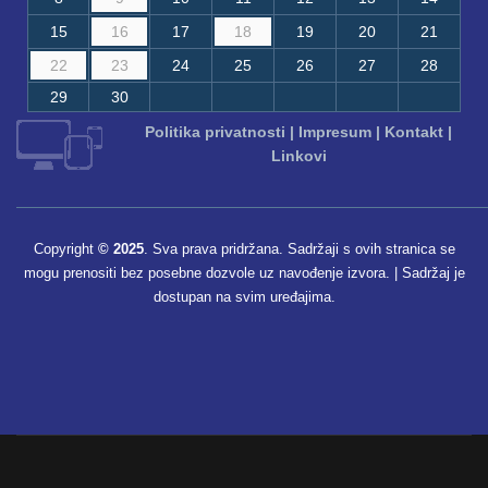
15
16
17
18
19
20
21
22
23
24
25
26
27
28
29
30
Politika privatnosti
|
Impresum
|
Kontakt
|
Linkovi
Copyright
© 2025
. Sva prava pridržana. Sadržaji s ovih stranica se
mogu prenositi bez posebne dozvole uz navođenje izvora. | Sadržaj je
dostupan na svim uređajima.