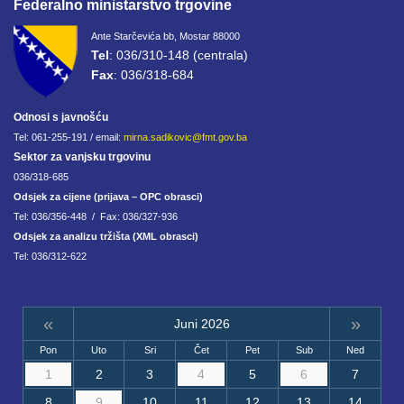
Federalno ministarstvo trgovine
Ante Starčevića bb, Mostar 88000
Tel
: 036/310-148 (centrala)
Fax
: 036/318-684
Odnosi s javnošću
Tel: 061-255-191 / email:
mirna.sadikovic@fmt.gov.ba
Sektor za vanjsku trgovinu
036/318-685
Odsjek za cijene (prijava – OPC obrasci)
Tel: 036/356-448 / Fax: 036/327-936
Odsjek za analizu tržišta (XML obrasci)
Tel: 036/312-622
«
»
Juni 2026
Pon
Uto
Sri
Čet
Pet
Sub
Ned
1
2
3
4
5
6
7
8
9
10
11
12
13
14