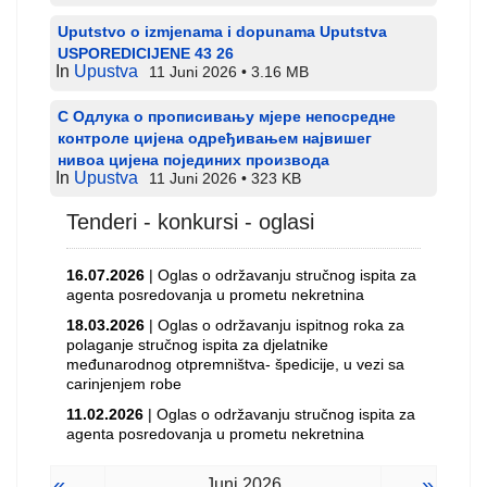
Uputstvo o izmjenama i dopunama Uputstva
USPOREDICIJENE 43 26
In
Upustva
11 Juni 2026
3.16 MB
С Одлука о прописивању мјере непосредне
контроле цијена одређивањем највишег
нивоа цијена појединих производа
In
Upustva
11 Juni 2026
323 KB
Tenderi - konkursi - oglasi
16.07.2026
| Oglas o održavanju stručnog ispita za
agenta posredovanja u prometu nekretnina
18.03.2026
| Oglas o održavanju ispitnog roka za
polaganje stručnog ispita za djelatnike
međunarodnog otpremništva- špedicije, u vezi sa
carinjenjem robe
11.02.2026
| Oglas o održavanju stručnog ispita za
agenta posredovanja u prometu nekretnina
«
»
Juni 2026