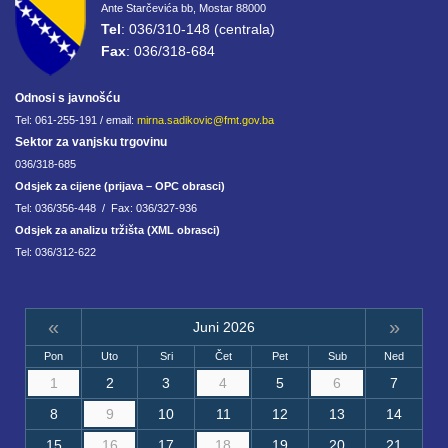
Ante Starčevića bb, Mostar 88000
Tel
: 036/310-148 (centrala)
Fax
: 036/318-684
Odnosi s javnošću
Tel: 061-255-191 / email:
mirna.sadikovic@fmt.gov.ba
Sektor za vanjsku trgovinu
036/318-685
Odsjek za cijene (prijava – OPC obrasci)
Tel: 036/356-448 / Fax: 036/327-936
Odsjek za analizu tržišta (XML obrasci)
Tel: 036/312-622
«
»
Juni 2026
Pon
Uto
Sri
Čet
Pet
Sub
Ned
1
2
3
4
5
6
7
8
9
10
11
12
13
14
15
16
17
18
19
20
21