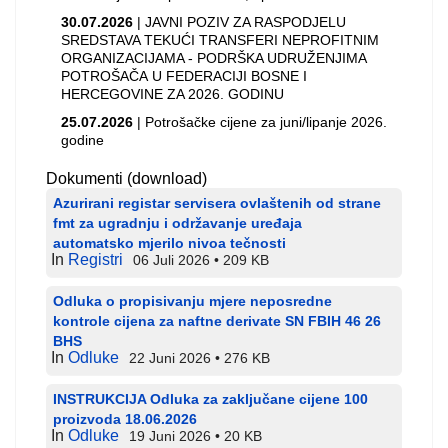
30.07.2026
| JAVNI POZIV ZA RASPODJELU
SREDSTAVA TEKUĆI TRANSFERI NEPROFITNIM
ORGANIZACIJAMA - PODRŠKA UDRUŽENJIMA
POTROŠAČA U FEDERACIJI BOSNE I
HERCEGOVINE ZA 2026. GODINU
25.07.2026
| Potrošačke cijene za juni/lipanje 2026.
godine
Dokumenti (download)
Azurirani registar servisera ovlaštenih od strane
fmt za ugradnju i održavanje uređaja
automatsko mjerilo nivoa tečnosti
In
Registri
06 Juli 2026
209 KB
Odluka o propisivanju mjere neposredne
kontrole cijena za naftne derivate SN FBIH 46 26
BHS
In
Odluke
22 Juni 2026
276 KB
INSTRUKCIJA Odluka za zaključane cijene 100
proizvoda 18.06.2026
In
Odluke
19 Juni 2026
20 KB